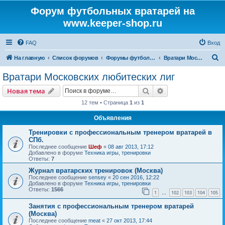
Форум футбольных вратарей на
www.keeper-shop.ru
FAQ
Вход
П
На главную
Список форумов
Форумы футбольных вратарей
Вратари Московских любитеских лиг
о
Вратари Московских любитеских лиг
и
Поиск
Расширенный пои
Новая тема
с
12 тем • Страница
1
из
1
к
Объявления
Тренировки с профессиональным тренером вратарей в
СПб.
Последнее сообщение
Шеф
«
08 авг 2013, 17:12
Добавлено в форуме
Техника игры, тренировки
Ответы:
7
Журнал вратарских тренировок (Москва)
Последнее сообщение
sensey
«
20 сен 2016, 12:22
Добавлено в форуме
Техника игры, тренировки
Ответы:
1566
1
102
103
104
105
…
Занятия с профессиональным тренером вратарей
(Москва)
Последнее сообщение
meat
«
27 окт 2013, 17:44