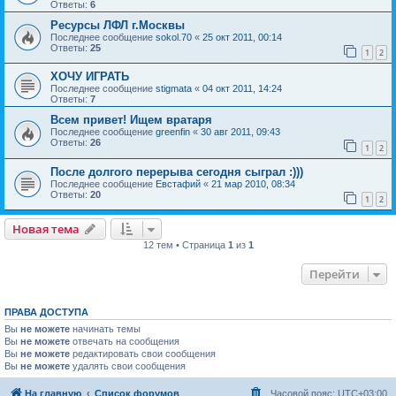
Ответы:
6
Ресурсы ЛФЛ г.Москвы
Последнее сообщение
sokol.70
«
25 окт 2011, 00:14
Ответы:
25
1
2
ХОЧУ ИГРАТЬ
Последнее сообщение
stigmata
«
04 окт 2011, 14:24
Ответы:
7
Всем привет! Ищем вратаря
Последнее сообщение
greenfin
«
30 авг 2011, 09:43
Ответы:
26
1
2
После долгого перерыва сегодня сыграл :)))
Последнее сообщение
Евстафий
«
21 мар 2010, 08:34
Ответы:
20
1
2
Новая тема
12 тем • Страница
1
из
1
Перейти
ПРАВА ДОСТУПА
Вы
не можете
начинать темы
Вы
не можете
отвечать на сообщения
Вы
не можете
редактировать свои сообщения
Вы
не можете
удалять свои сообщения
На главную
Список форумов
Часовой пояс:
UTC+03:00