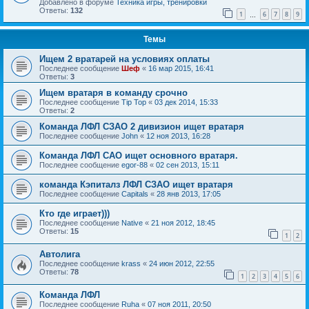
Добавлено в форуме
Техника игры, тренировки
Ответы:
132
1
6
7
8
9
…
Темы
Ищем 2 вратарей на условиях оплаты
Последнее сообщение
Шеф
«
16 мар 2015, 16:41
Ответы:
3
Ищем вратаря в команду срочно
Последнее сообщение
Tip Top
«
03 дек 2014, 15:33
Ответы:
2
Команда ЛФЛ СЗАО 2 дивизион ищет вратаря
Последнее сообщение
John
«
12 ноя 2013, 16:28
Команда ЛФЛ САО ищет основного вратаря.
Последнее сообщение
egor-88
«
02 сен 2013, 15:11
команда Кэпиталз ЛФЛ СЗАО ищет вратаря
Последнее сообщение
Capitals
«
28 янв 2013, 17:05
Кто где играет)))
Последнее сообщение
Native
«
21 ноя 2012, 18:45
Ответы:
15
1
2
Автолига
Последнее сообщение
krass
«
24 июн 2012, 22:55
Ответы:
78
1
2
3
4
5
6
Команда ЛФЛ
Последнее сообщение
Ruha
«
07 ноя 2011, 20:50