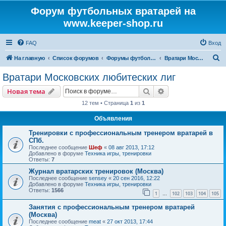
Форум футбольных вратарей на
www.keeper-shop.ru
FAQ
Вход
П
На главную
Список форумов
Форумы футбольных вратарей
Вратари Московских любитеских лиг
о
Вратари Московских любитеских лиг
и
Поиск
Расширенный пои
Новая тема
с
12 тем • Страница
1
из
1
к
Объявления
Тренировки с профессиональным тренером вратарей в
СПб.
Последнее сообщение
Шеф
«
08 авг 2013, 17:12
Добавлено в форуме
Техника игры, тренировки
Ответы:
7
Журнал вратарских тренировок (Москва)
Последнее сообщение
sensey
«
20 сен 2016, 12:22
Добавлено в форуме
Техника игры, тренировки
Ответы:
1566
1
102
103
104
105
…
Занятия с профессиональным тренером вратарей
(Москва)
Последнее сообщение
meat
«
27 окт 2013, 17:44