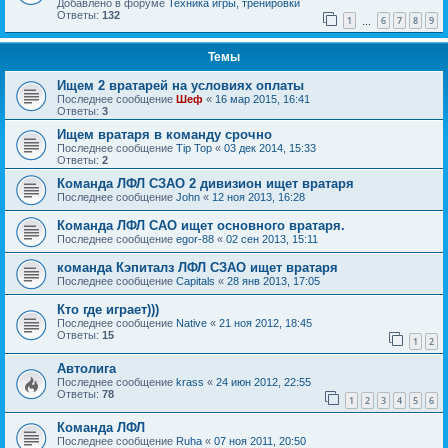
Добавлено в форуме
Техника игры, тренировки
Ответы:
132
1
6
7
8
9
…
Темы
Ищем 2 вратарей на условиях оплаты
Последнее сообщение
Шеф
«
16 мар 2015, 16:41
Ответы:
3
Ищем вратаря в команду срочно
Последнее сообщение
Tip Top
«
03 дек 2014, 15:33
Ответы:
2
Команда ЛФЛ СЗАО 2 дивизион ищет вратаря
Последнее сообщение
John
«
12 ноя 2013, 16:28
Команда ЛФЛ САО ищет основного вратаря.
Последнее сообщение
egor-88
«
02 сен 2013, 15:11
команда Кэпиталз ЛФЛ СЗАО ищет вратаря
Последнее сообщение
Capitals
«
28 янв 2013, 17:05
Кто где играет)))
Последнее сообщение
Native
«
21 ноя 2012, 18:45
Ответы:
15
1
2
Автолига
Последнее сообщение
krass
«
24 июн 2012, 22:55
Ответы:
78
1
2
3
4
5
6
Команда ЛФЛ
Последнее сообщение
Ruha
«
07 ноя 2011, 20:50