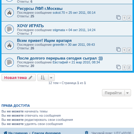
Ответы:
6
Ресурсы ЛФЛ г.Москвы
Последнее сообщение
sokol.70
«
25 окт 2011, 00:14
Ответы:
25
1
2
ХОЧУ ИГРАТЬ
Последнее сообщение
stigmata
«
04 окт 2011, 14:24
Ответы:
7
Всем привет! Ищем вратаря
Последнее сообщение
greenfin
«
30 авг 2011, 09:43
Ответы:
26
1
2
После долгого перерыва сегодня сыграл :)))
Последнее сообщение
Евстафий
«
21 мар 2010, 08:34
Ответы:
20
1
2
Новая тема
12 тем • Страница
1
из
1
Перейти
ПРАВА ДОСТУПА
Вы
не можете
начинать темы
Вы
не можете
отвечать на сообщения
Вы
не можете
редактировать свои сообщения
Вы
не можете
удалять свои сообщения
На главную
Список форумов
Часовой пояс:
UTC+03:00