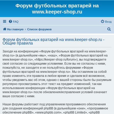
Форум футбольных вратарей на
www.keeper-shop.ru
FAQ
Вход
П
На главную
Список форумов
о
Форум футбольных вратарей на www.keeper-shop.ru -
и
Общие правила
с
Заходя на конференцию «Форум футбольных вратарей на www.keeper-
к
shop.ru» (в дальнейшем «мы», «наш», «Форум футбольных вратарей на
www.keeper-shop.ru», «https://keeper-shop.ru/forum»), вы подтверждаете
своё согласие со следующими условиями. Если вы не согласны с ними,
пожалуйста, не заходите и не пользуйтесь форумами «Форум
футбольных вратарей на www.keeper-shop.ru». Мы оставляем за собой
право изменять эти правила в любое время и сделаем всё возможное,
чтобы уведомить вас об этом, однако с вашей стороны было бы разумным
регулярно просматривать этот текст на предмет изменений, так как
использование конференции «Форум футбольных вратарей на
www.keeper-shop.ru» после обновления/исправления условий означает
ваше согласие с ними.
Наши форумы работают под управлением программного обеспечения
для создания конференций phpBB (в дальнейшем «они», «программное
обеспечение phpBB», «www.phpbb.com», «phpBB Limited», «phpBB