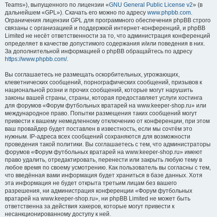
Teams»), выпущенного по лицензии «
GNU General Public License v2
» (в
дальнейшем «GPL»). Скачать его можно по адресу
www.phpbb.com
.
Ограничения лицензии GPL для программного обеспечения phpBB строго
связаны с организацией и поддержкой интернет-конференций, и phpBB
Limited не несёт ответственности за то, что администрация конференций
определяет в качестве допустимого содержания и/или поведения в них.
За дополнительной информацией о phpBB обращайтесь по адресу
https://www.phpbb.com/
.
Вы соглашаетесь не размещать оскорбительных, угрожающих,
клеветнических сообщений, порнографических сообщений, призывов к
национальной розни и прочих сообщений, которые могут нарушить
законы вашей страны, страны, которая предоставляет услуги хостинга
для форумов «Форум футбольных вратарей на www.keeper-shop.ru» или
международное право. Попытки размещения таких сообщений могут
привести к вашему немедленному отключению от конференции, при этом
ваш провайдер будет поставлен в известность, если мы сочтём это
нужным. IP-адреса всех сообщений сохраняются для возможности
проведения такой политики. Вы соглашаетесь с тем, что администраторы
форумов «Форум футбольных вратарей на www.keeper-shop.ru» имеют
право удалить, отредактировать, перенести или закрыть любую тему в
любое время по своему усмотрению. Как пользователь вы согласны с тем,
что введённая вами информация будет храниться в базе данных. Хотя
эта информация не будет открыта третьим лицам без вашего
разрешения, ни администрация конференции «Форум футбольных
вратарей на www.keeper-shop.ru», ни phpBB Limited не может быть
ответственна за действия хакеров, которые могут привести к
несанкционированному доступу к ней.