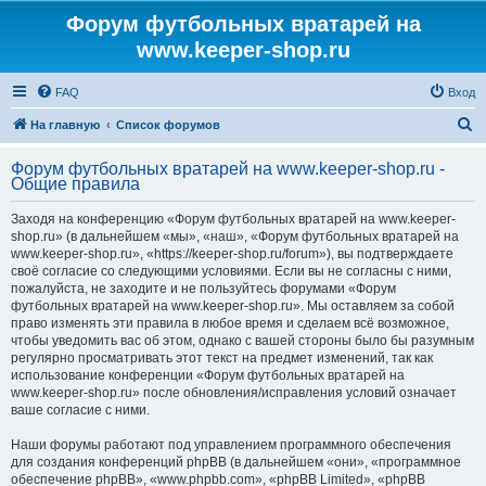
Форум футбольных вратарей на
www.keeper-shop.ru
FAQ
Вход
П
На главную
Список форумов
о
Форум футбольных вратарей на www.keeper-shop.ru -
и
Общие правила
с
Заходя на конференцию «Форум футбольных вратарей на www.keeper-
к
shop.ru» (в дальнейшем «мы», «наш», «Форум футбольных вратарей на
www.keeper-shop.ru», «https://keeper-shop.ru/forum»), вы подтверждаете
своё согласие со следующими условиями. Если вы не согласны с ними,
пожалуйста, не заходите и не пользуйтесь форумами «Форум
футбольных вратарей на www.keeper-shop.ru». Мы оставляем за собой
право изменять эти правила в любое время и сделаем всё возможное,
чтобы уведомить вас об этом, однако с вашей стороны было бы разумным
регулярно просматривать этот текст на предмет изменений, так как
использование конференции «Форум футбольных вратарей на
www.keeper-shop.ru» после обновления/исправления условий означает
ваше согласие с ними.
Наши форумы работают под управлением программного обеспечения
для создания конференций phpBB (в дальнейшем «они», «программное
обеспечение phpBB», «www.phpbb.com», «phpBB Limited», «phpBB