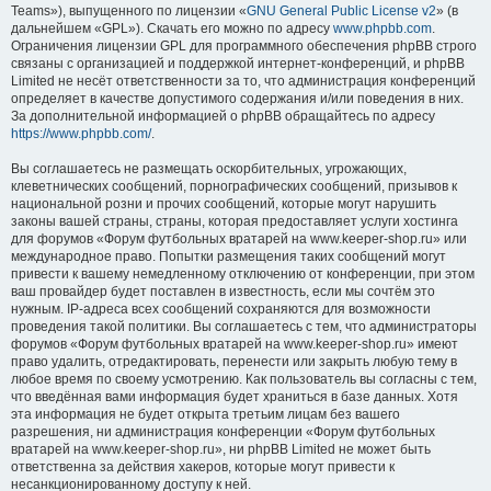
Teams»), выпущенного по лицензии «
GNU General Public License v2
» (в
дальнейшем «GPL»). Скачать его можно по адресу
www.phpbb.com
.
Ограничения лицензии GPL для программного обеспечения phpBB строго
связаны с организацией и поддержкой интернет-конференций, и phpBB
Limited не несёт ответственности за то, что администрация конференций
определяет в качестве допустимого содержания и/или поведения в них.
За дополнительной информацией о phpBB обращайтесь по адресу
https://www.phpbb.com/
.
Вы соглашаетесь не размещать оскорбительных, угрожающих,
клеветнических сообщений, порнографических сообщений, призывов к
национальной розни и прочих сообщений, которые могут нарушить
законы вашей страны, страны, которая предоставляет услуги хостинга
для форумов «Форум футбольных вратарей на www.keeper-shop.ru» или
международное право. Попытки размещения таких сообщений могут
привести к вашему немедленному отключению от конференции, при этом
ваш провайдер будет поставлен в известность, если мы сочтём это
нужным. IP-адреса всех сообщений сохраняются для возможности
проведения такой политики. Вы соглашаетесь с тем, что администраторы
форумов «Форум футбольных вратарей на www.keeper-shop.ru» имеют
право удалить, отредактировать, перенести или закрыть любую тему в
любое время по своему усмотрению. Как пользователь вы согласны с тем,
что введённая вами информация будет храниться в базе данных. Хотя
эта информация не будет открыта третьим лицам без вашего
разрешения, ни администрация конференции «Форум футбольных
вратарей на www.keeper-shop.ru», ни phpBB Limited не может быть
ответственна за действия хакеров, которые могут привести к
несанкционированному доступу к ней.