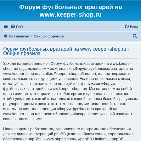
Форум футбольных вратарей на
www.keeper-shop.ru
FAQ
Вход
П
На главную
Список форумов
о
Форум футбольных вратарей на www.keeper-shop.ru -
и
Общие правила
с
Заходя на конференцию «Форум футбольных вратарей на www.keeper-
к
shop.ru» (в дальнейшем «мы», «наш», «Форум футбольных вратарей на
www.keeper-shop.ru», «https://keeper-shop.ru/forum»), вы подтверждаете
своё согласие со следующими условиями. Если вы не согласны с ними,
пожалуйста, не заходите и не пользуйтесь форумами «Форум
футбольных вратарей на www.keeper-shop.ru». Мы оставляем за собой
право изменять эти правила в любое время и сделаем всё возможное,
чтобы уведомить вас об этом, однако с вашей стороны было бы разумным
регулярно просматривать этот текст на предмет изменений, так как
использование конференции «Форум футбольных вратарей на
www.keeper-shop.ru» после обновления/исправления условий означает
ваше согласие с ними.
Наши форумы работают под управлением программного обеспечения
для создания конференций phpBB (в дальнейшем «они», «программное
обеспечение phpBB», «www.phpbb.com», «phpBB Limited», «phpBB