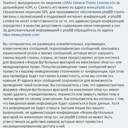
Teams»), выпущенного по лицензии «
GNU General Public License v2
» (в
дальнейшем «GPL»). Скачать его можно по адресу
www.phpbb.com
.
Ограничения лицензии GPL для программного обеспечения phpBB строго
связаны с организацией и поддержкой интернет-конференций, и phpBB
Limited не несёт ответственности за то, что администрация конференций
определяет в качестве допустимого содержания и/или поведения в них.
За дополнительной информацией о phpBB обращайтесь по адресу
https://www.phpbb.com/
.
Вы соглашаетесь не размещать оскорбительных, угрожающих,
клеветнических сообщений, порнографических сообщений, призывов к
национальной розни и прочих сообщений, которые могут нарушить
законы вашей страны, страны, которая предоставляет услуги хостинга
для форумов «Форум футбольных вратарей на www.keeper-shop.ru» или
международное право. Попытки размещения таких сообщений могут
привести к вашему немедленному отключению от конференции, при этом
ваш провайдер будет поставлен в известность, если мы сочтём это
нужным. IP-адреса всех сообщений сохраняются для возможности
проведения такой политики. Вы соглашаетесь с тем, что администраторы
форумов «Форум футбольных вратарей на www.keeper-shop.ru» имеют
право удалить, отредактировать, перенести или закрыть любую тему в
любое время по своему усмотрению. Как пользователь вы согласны с тем,
что введённая вами информация будет храниться в базе данных. Хотя
эта информация не будет открыта третьим лицам без вашего
разрешения, ни администрация конференции «Форум футбольных
вратарей на www.keeper-shop.ru», ни phpBB Limited не может быть
ответственна за действия хакеров, которые могут привести к
несанкционированному доступу к ней.