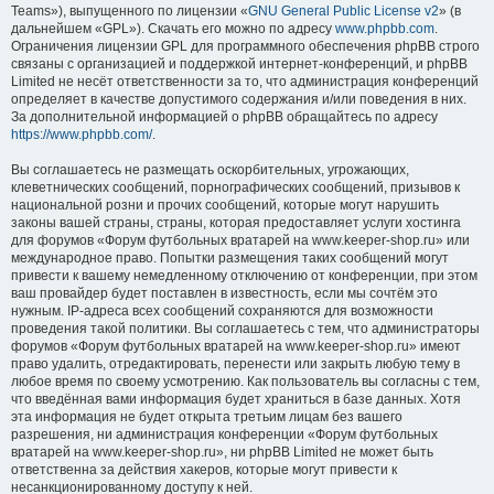
Teams»), выпущенного по лицензии «
GNU General Public License v2
» (в
дальнейшем «GPL»). Скачать его можно по адресу
www.phpbb.com
.
Ограничения лицензии GPL для программного обеспечения phpBB строго
связаны с организацией и поддержкой интернет-конференций, и phpBB
Limited не несёт ответственности за то, что администрация конференций
определяет в качестве допустимого содержания и/или поведения в них.
За дополнительной информацией о phpBB обращайтесь по адресу
https://www.phpbb.com/
.
Вы соглашаетесь не размещать оскорбительных, угрожающих,
клеветнических сообщений, порнографических сообщений, призывов к
национальной розни и прочих сообщений, которые могут нарушить
законы вашей страны, страны, которая предоставляет услуги хостинга
для форумов «Форум футбольных вратарей на www.keeper-shop.ru» или
международное право. Попытки размещения таких сообщений могут
привести к вашему немедленному отключению от конференции, при этом
ваш провайдер будет поставлен в известность, если мы сочтём это
нужным. IP-адреса всех сообщений сохраняются для возможности
проведения такой политики. Вы соглашаетесь с тем, что администраторы
форумов «Форум футбольных вратарей на www.keeper-shop.ru» имеют
право удалить, отредактировать, перенести или закрыть любую тему в
любое время по своему усмотрению. Как пользователь вы согласны с тем,
что введённая вами информация будет храниться в базе данных. Хотя
эта информация не будет открыта третьим лицам без вашего
разрешения, ни администрация конференции «Форум футбольных
вратарей на www.keeper-shop.ru», ни phpBB Limited не может быть
ответственна за действия хакеров, которые могут привести к
несанкционированному доступу к ней.