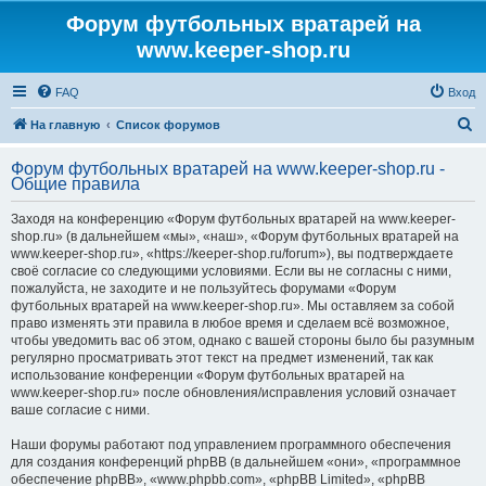
Форум футбольных вратарей на
www.keeper-shop.ru
FAQ
Вход
П
На главную
Список форумов
о
Форум футбольных вратарей на www.keeper-shop.ru -
и
Общие правила
с
Заходя на конференцию «Форум футбольных вратарей на www.keeper-
к
shop.ru» (в дальнейшем «мы», «наш», «Форум футбольных вратарей на
www.keeper-shop.ru», «https://keeper-shop.ru/forum»), вы подтверждаете
своё согласие со следующими условиями. Если вы не согласны с ними,
пожалуйста, не заходите и не пользуйтесь форумами «Форум
футбольных вратарей на www.keeper-shop.ru». Мы оставляем за собой
право изменять эти правила в любое время и сделаем всё возможное,
чтобы уведомить вас об этом, однако с вашей стороны было бы разумным
регулярно просматривать этот текст на предмет изменений, так как
использование конференции «Форум футбольных вратарей на
www.keeper-shop.ru» после обновления/исправления условий означает
ваше согласие с ними.
Наши форумы работают под управлением программного обеспечения
для создания конференций phpBB (в дальнейшем «они», «программное
обеспечение phpBB», «www.phpbb.com», «phpBB Limited», «phpBB