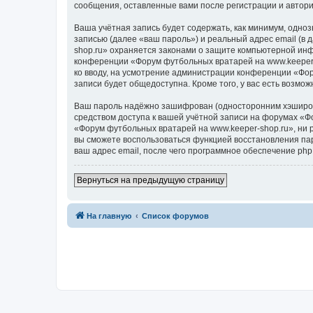
сообщения, оставленные вами после регистрации и автор
Ваша учётная запись будет содержать, как минимум, одн
записью (далее «ваш пароль») и реальный адрес email (в
shop.ru» охраняется законами о защите компьютерной ин
конференции «Форум футбольных вратарей на www.keeper-s
ко вводу, на усмотрение администрации конференции «Фор
записи будет общедоступна. Кроме того, у вас есть возм
Ваш пароль надёжно зашифрован (односторонним хэширован
средством доступа к вашей учётной записи на форумах «Фо
«Форум футбольных вратарей на www.keeper-shop.ru», ни ph
вы сможете воспользоваться функцией восстановления па
ваш адрес email, после чего программное обеспечение ph
Вернуться на предыдущую страницу
На главную
Список форумов