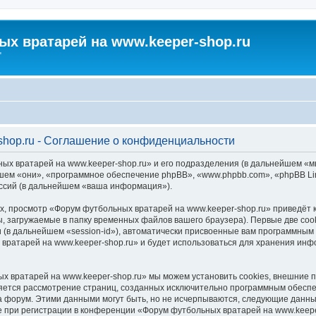
х вратарей на www.keeper-shop.ru
"
hop.ru - Соглашение о конфиденциальности
ых вратарей на www.keeper-shop.ru» и его подразделения (в дальнейшем «
льнейшем «они», «программное обеспечение phpBB», «www.phpbb.com», «phpBB 
ессий (в дальнейшем «ваша информация»).
, просмотр «Форум футбольных вратарей на www.keeper-shop.ru» приведёт
, загружаемые в папку временных файлов вашего браузера). Первые две coo
 (в дальнейшем «session-id»), автоматически присвоенные вам программным 
вратарей на www.keeper-shop.ru» и будет использоваться для хранения инф
х вратарей на www.keeper-shop.ru» мы можем установить cookies, внешние 
является рассмотрение страниц, созданных исключительно программным обес
 форум. Этими данными могут быть, но не исчерпываются, следующие данны
при регистрации в конференции «Форум футбольных вратарей на www.keeper