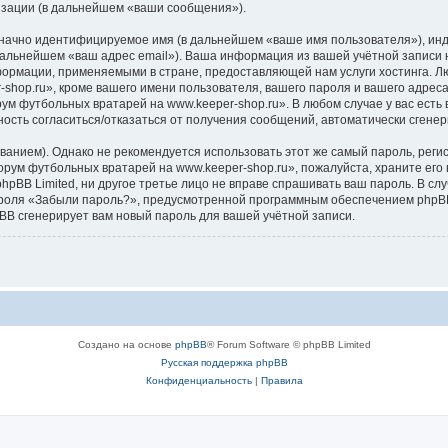
изации (в дальнейшем «ваши сообщения»).
означно идентифицируемое имя (в дальнейшем «ваше имя пользователя»), ин
 дальнейшем «ваш адрес email»). Ваша информация из вашей учётной записи
формации, применяемыми в стране, предоставляющей нам услуги хостинга. 
hop.ru», кроме вашего имени пользователя, вашего пароля и вашего адреса 
ум футбольных вратарей на www.keeper-shop.ru». В любом случае у вас есть
ожность согласиться/отказаться от получения сообщений, автоматически сге
ием). Однако не рекомендуется использовать этот же самый пароль, регист
рум футбольных вратарей на www.keeper-shop.ru», пожалуйста, храните его в
pBB Limited, ни другое третье лицо не вправе спрашивать ваш пароль. В слу
роля «Забыли пароль?», предусмотренной программным обеспечением phpBB
pBB сгенерирует вам новый пароль для вашей учётной записи.
Создано на основе
phpBB
® Forum Software © phpBB Limited
Русская поддержка phpBB
Конфиденциальность
|
Правила