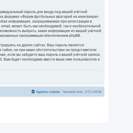
дивидуальный пароль для входа под вашей учётной
 на форумах «Форум футбольных вратарей на www.keeper-
Любая информация, запрашиваемая при регистрации в
email, может быть как необходимой, так и необязательной
 возможность выбрать, какая информация из вашей учётной
нерированных программным обеспечением phpBB.
рируясь на других сайтах. Ваш пароль является
 тайне, ни при каких обстоятельствах ни представители
чае, если вы забудете ваш пароль к вашей учётной записи,
. Вам будет необходимо ввести ваше имя пользователя и
Удалить cookies
Часовой пояс:
UTC+03:00