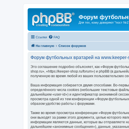
Форум футбольны
Для тех, кому доверяют "пост №1
Ссылки
FAQ
На главную
Список форумов
Форум футбольных вратарей на www.keeper-s
Это соглашение подробно объясняет, как «Форум футбольн
shop.ru», «https://keeper-shop.ru/forum») и phpBB (в да
полученную во время любой из ваших пользовательских с
Ваша информация собирается двумя способами. Во-первых
определённого числа cookies (небольшие текстовые файлы
дальнейшем «user-id») и идентификатор анонимной сессии
просмотра одной из тем конференции «Форум футбольных 
образом удобство работы с форумами.
Также во время просмотра конференции «Форум футбольны
они выходят за рамки этого документа, целью которого 
информации являются данные, которые вы отправляете на
дальнейшем «анонимные сообщения»), данные, указанные 