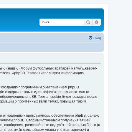
Поиск
Расширенный по
Вход
мы», «наш», «Форум футбольных вратарей на www.keeper-
Limited», «phpBB Teams») используют информацию,
 к созданию программным обеспечением phpBB
kie содержат только идентификатор пользователя (в
обеспечением phpBB. Третья cookie будет создана после
ормации о прочтённых вами темах, повышая таким
по отношению к программному обеспечению phpBB, однако
печением phpBB. Вторым источником получения вашей
е: сообщения, размещённые под учётной записью Гостя (в
-shop.ru» (в дальнейшем «ваша учётная запись») и