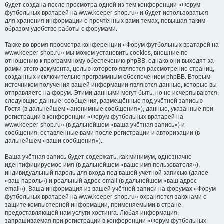
будет создана после просмотра одной из тем конференции «Форум
футбольных вратарей на www.keeper-shop.ru» и будет использоваться
для хранения информации о прочтённых вами темах, повышая таким
образом удобство работы с форумами.
Также во время просмотра конференции «Форум футбольных вратарей на
www.keeper-shop.ru» мы можем установить cookies, внешние по
отношению к программному обеспечению phpBB, однако они выходят за
рамки этого документа, целью которого является рассмотрение страниц,
созданных исключительно программным обеспечением phpBB. Вторым
источником получения вашей информации являются данные, которые вы
отправляете на форум. Этими данными могут быть, но не исчерпываются,
следующие данные: сообщения, размещённые под учётной записью
Гостя (в дальнейшем «анонимные сообщения»), данные, указанные при
регистрации в конференции «Форум футбольных вратарей на
www.keeper-shop.ru» (в дальнейшем «ваша учётная запись») и
сообщения, оставленные вами после регистрации и авторизации (в
дальнейшем «ваши сообщения»).
Ваша учётная запись будет содержать, как минимум, однозначно
идентифицируемое имя (в дальнейшем «ваше имя пользователя»),
индивидуальный пароль для входа под вашей учётной записью (далее
«ваш пароль») и реальный адрес email (в дальнейшем «ваш адрес
email»). Ваша информация из вашей учётной записи на форумах «Форум
футбольных вратарей на www.keeper-shop.ru» охраняется законами о
защите компьютерной информации, применяемыми в стране,
предоставляющей нам услуги хостинга. Любая информация,
запрашиваемая при регистрации в конференции «Форум футбольных