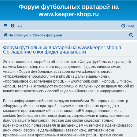
Форум футбольных вратарей на
www.keeper-shop.ru
FAQ
Вход
П
На главную
Список форумов
о
Форум футбольных вратарей на www.keeper-shop.ru -
и
Соглашение о конфиденциальности
с
Это соглашение подробно объясняет, как «Форум футбольных вратарей
к
на www.keeper-shop.ru» и его подразделения (в дальнейшем «мы»,
«наш», «Форум футбольных вратарей на www.keeper-shop.ru»,
«https://keeper-shop.ru/forum») и phpBB (в дальнейшем «они»,
«программное обеспечение phpBB», «www.phpbb.com», «phpBB Limited»,
«phpBB Teams») используют информацию, полученную во время любой из
ваших пользовательских сессий (в дальнейшем «ваша информация»).
Ваша информация собирается двумя способами. Во-первых, просмотр
«Форум футбольных вратарей на www.keeper-shop.ru» приведёт к
созданию программным обеспечением phpBB определённого числа
cookies (небольшие текстовые файлы, загружаемые в папку временных
файлов вашего браузера). Первые две cookie содержат только
идентификатор пользователя (в дальнейшем «user-id») и идентификатор
анонимной сессии (в дальнейшем «session-id»), автоматически
присвоенные вам программным обеспечением phpBB. Третья cookie