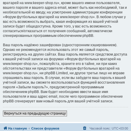
вратарей на www.keeper-shop.ru», кроме вашего имени пользователя,
вашего пароля и вашего адреса email, может быть как необходимой, так и
необязательной ко вводу, на усмотрение администрации конференции
«Форум футбольных вратарей на www.keeper-shop.ru». В любом случае у
вас есть возможность выбрать, какая информация из вашей учётной
записи будет общедоступна. Кроме того, у вас есть возможность
согласиться/отказаться от получения сообщений, автоматически
сгенерированных программным обеспечением phpBB.
Ваш пароль надёжно зашифрован (односторонним хэшированием).
Однако не рекомендуется использовать этот же самый пароль,
регистрируясь на других сайтах. Ваш пароль является средством доступа
к вашей учётной записи на форумах «Форум футбольных вратарей на
www.keeper-shop.ru», пожалуйста, храните его в тайне, ни при каких
обстоятельствах ни представители «Форум футбольных вратарей на
www.keeper-shop.ru», ни phpBB Limited, ни другое третье лицо не вправе
спрашивать ваш пароль. В случае, если вы забудете ваш пароль к вашей
учётной записи, вы сможете воспользоваться функцией восстановления
пароля «Забыли пароль?», предусмотренной программным
обеспечением phpBB. Вам будет необходимо ввести ваше имя
пользователя и ваш адрес email, после чего программное обеспечение
phpBB сгенерирует вам новый пароль для вашей учётной записи.
Вернуться на предыдущую страницу
На главную
Список форумов
Часовой пояс:
UTC+03:00