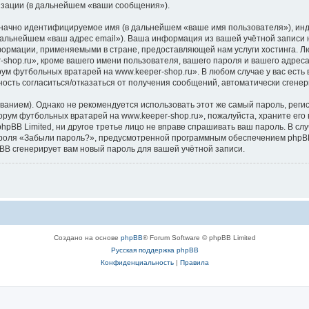
изации (в дальнейшем «ваши сообщения»).
означно идентифицируемое имя (в дальнейшем «ваше имя пользователя»), ин
 дальнейшем «ваш адрес email»). Ваша информация из вашей учётной записи
формации, применяемыми в стране, предоставляющей нам услуги хостинга. 
hop.ru», кроме вашего имени пользователя, вашего пароля и вашего адреса 
ум футбольных вратарей на www.keeper-shop.ru». В любом случае у вас есть
ожность согласиться/отказаться от получения сообщений, автоматически сге
ием). Однако не рекомендуется использовать этот же самый пароль, регист
рум футбольных вратарей на www.keeper-shop.ru», пожалуйста, храните его в
pBB Limited, ни другое третье лицо не вправе спрашивать ваш пароль. В слу
роля «Забыли пароль?», предусмотренной программным обеспечением phpBB
pBB сгенерирует вам новый пароль для вашей учётной записи.
Создано на основе
phpBB
® Forum Software © phpBB Limited
Русская поддержка phpBB
Конфиденциальность
|
Правила