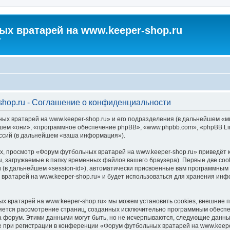
х вратарей на www.keeper-shop.ru
"
hop.ru - Соглашение о конфиденциальности
ых вратарей на www.keeper-shop.ru» и его подразделения (в дальнейшем «
льнейшем «они», «программное обеспечение phpBB», «www.phpbb.com», «phpBB 
ессий (в дальнейшем «ваша информация»).
, просмотр «Форум футбольных вратарей на www.keeper-shop.ru» приведёт
, загружаемые в папку временных файлов вашего браузера). Первые две coo
 (в дальнейшем «session-id»), автоматически присвоенные вам программным 
вратарей на www.keeper-shop.ru» и будет использоваться для хранения инф
х вратарей на www.keeper-shop.ru» мы можем установить cookies, внешние 
является рассмотрение страниц, созданных исключительно программным обес
 форум. Этими данными могут быть, но не исчерпываются, следующие данны
при регистрации в конференции «Форум футбольных вратарей на www.keeper