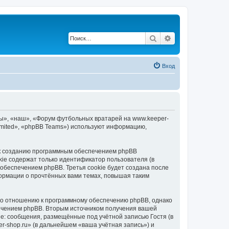
Поиск
Расширенный по
Вход
мы», «наш», «Форум футбольных вратарей на www.keeper-
Limited», «phpBB Teams») используют информацию,
 к созданию программным обеспечением phpBB
kie содержат только идентификатор пользователя (в
обеспечением phpBB. Третья cookie будет создана после
ормации о прочтённых вами темах, повышая таким
по отношению к программному обеспечению phpBB, однако
печением phpBB. Вторым источником получения вашей
е: сообщения, размещённые под учётной записью Гостя (в
-shop.ru» (в дальнейшем «ваша учётная запись») и