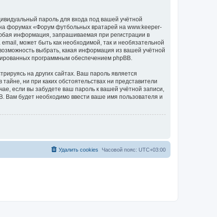
дивидуальный пароль для входа под вашей учётной
 на форумах «Форум футбольных вратарей на www.keeper-
Любая информация, запрашиваемая при регистрации в
email, может быть как необходимой, так и необязательной
 возможность выбрать, какая информация из вашей учётной
нерированных программным обеспечением phpBB.
рируясь на других сайтах. Ваш пароль является
 тайне, ни при каких обстоятельствах ни представители
чае, если вы забудете ваш пароль к вашей учётной записи,
. Вам будет необходимо ввести ваше имя пользователя и
Удалить cookies
Часовой пояс:
UTC+03:00