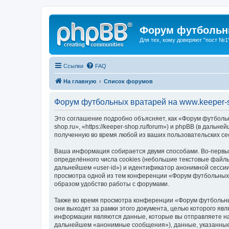
Форум футбольны
Для тех, кому доверяют "пост №1
Ссылки
FAQ
На главную
Список форумов
Форум футбольных вратарей на www.keeper-s
Это соглашение подробно объясняет, как «Форум футбольн
shop.ru», «https://keeper-shop.ru/forum») и phpBB (в да
полученную во время любой из ваших пользовательских с
Ваша информация собирается двумя способами. Во-первых
определённого числа cookies (небольшие текстовые файлы
дальнейшем «user-id») и идентификатор анонимной сессии
просмотра одной из тем конференции «Форум футбольных 
образом удобство работы с форумами.
Также во время просмотра конференции «Форум футбольны
они выходят за рамки этого документа, целью которого 
информации являются данные, которые вы отправляете на
дальнейшем «анонимные сообщения»), данные, указанные 