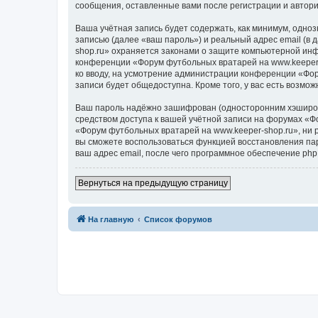
сообщения, оставленные вами после регистрации и автор
Ваша учётная запись будет содержать, как минимум, одн
записью (далее «ваш пароль») и реальный адрес email (в
shop.ru» охраняется законами о защите компьютерной ин
конференции «Форум футбольных вратарей на www.keeper-s
ко вводу, на усмотрение администрации конференции «Фор
записи будет общедоступна. Кроме того, у вас есть возм
Ваш пароль надёжно зашифрован (односторонним хэширован
средством доступа к вашей учётной записи на форумах «Фо
«Форум футбольных вратарей на www.keeper-shop.ru», ни ph
вы сможете воспользоваться функцией восстановления па
ваш адрес email, после чего программное обеспечение ph
Вернуться на предыдущую страницу
На главную
Список форумов