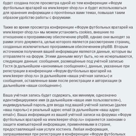
будет создана после просмотра одной из тем конференции «Форум
футбольных вратарей на www.keeper-shop.ru» и будет использоваться
для хранения информации о прочтённых вами темах, повышая таким
образом удобство работы с форумами.
Также во время просмотра конференции «Форум футбольных вратарей на
www.keeper-shop.ru» мы можем установить cookies, внешние по
отношению к программному обеспечению phpBB, однако они выходят за
рамки этого документа, целью которого является рассмотрение страниц,
созданных исключительно программным обеспечением phpBB. Вторым
источником получения вашей информации являются данные, которые вы
отправляете на форум. Этими данными могут быть, но не исчерпываются,
следующие данные: сообщения, размещённые под учётной записью
Гостя (в дальнейшем «анонимные сообщения»), данные, указанные при
регистрации в конференции «Форум футбольных вратарей на
www.keeper-shop.ru» (в дальнейшем «ваша учётная запись») и
сообщения, оставленные вами после регистрации и авторизации (в
дальнейшем «ваши сообщения»).
Ваша учётная запись будет содержать, как минимум, однозначно
идентифицируемое имя (в дальнейшем «ваше имя пользователя»),
индивидуальный пароль для входа под вашей учётной записью (далее
«ваш пароль») и реальный адрес email (в дальнейшем «ваш адрес
email»). Ваша информация из вашей учётной записи на форумах «Форум
футбольных вратарей на www.keeper-shop.ru» охраняется законами о
защите компьютерной информации, применяемыми в стране,
предоставляющей нам услуги хостинга. Любая информация,
запрашиваемая при регистрации в конференции «Форум футбольных