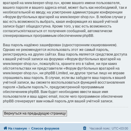
вратарей на www.keeper-shop.ru», кроме вашего имени пользователя,
вашего пароля и вашего адреса email, может быть как необходимой, так и
необязательной ко вводу, на усмотрение администрации конференции
«Форум футбольных вратарей на www.keeper-shop.ru». В любом случае у
вас есть возможность выбрать, какая информация из вашей учётной
записи будет общедоступна. Кроме того, у вас есть возможность
согласиться/отказаться от получения сообщений, автоматически
сгенерированных программным обеспечением phpBB.
Ваш пароль надёжно зашифрован (односторонним хэшированием).
Однако не рекомендуется использовать этот же самый пароль,
регистрируясь на других сайтах. Ваш пароль является средством доступа
к вашей учётной записи на форумах «Форум футбольных вратарей на
www.keeper-shop.ru», пожалуйста, храните его в тайне, ни при каких
обстоятельствах ни представители «Форум футбольных вратарей на
www.keeper-shop.ru», ни phpBB Limited, ни другое третье лицо не вправе
спрашивать ваш пароль. В случае, если вы забудете ваш пароль к вашей
учётной записи, вы сможете воспользоваться функцией восстановления
пароля «Забыли пароль?», предусмотренной программным
обеспечением phpBB. Вам будет необходимо ввести ваше имя
пользователя и ваш адрес email, после чего программное обеспечение
phpBB сгенерирует вам новый пароль для вашей учётной записи.
Вернуться на предыдущую страницу
На главную
Список форумов
Часовой пояс:
UTC+03:00