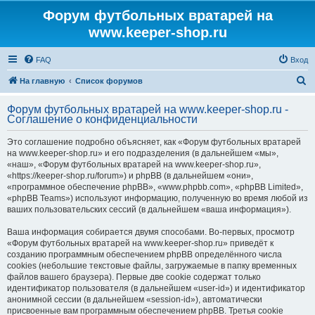
Форум футбольных вратарей на
www.keeper-shop.ru
FAQ
Вход
П
На главную
Список форумов
о
Форум футбольных вратарей на www.keeper-shop.ru -
и
Соглашение о конфиденциальности
с
Это соглашение подробно объясняет, как «Форум футбольных вратарей
к
на www.keeper-shop.ru» и его подразделения (в дальнейшем «мы»,
«наш», «Форум футбольных вратарей на www.keeper-shop.ru»,
«https://keeper-shop.ru/forum») и phpBB (в дальнейшем «они»,
«программное обеспечение phpBB», «www.phpbb.com», «phpBB Limited»,
«phpBB Teams») используют информацию, полученную во время любой из
ваших пользовательских сессий (в дальнейшем «ваша информация»).
Ваша информация собирается двумя способами. Во-первых, просмотр
«Форум футбольных вратарей на www.keeper-shop.ru» приведёт к
созданию программным обеспечением phpBB определённого числа
cookies (небольшие текстовые файлы, загружаемые в папку временных
файлов вашего браузера). Первые две cookie содержат только
идентификатор пользователя (в дальнейшем «user-id») и идентификатор
анонимной сессии (в дальнейшем «session-id»), автоматически
присвоенные вам программным обеспечением phpBB. Третья cookie