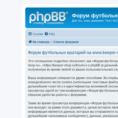
Форум футбольны
Для тех, кому доверяют "пост №1
Ссылки
FAQ
На главную
Список форумов
Форум футбольных вратарей на www.keeper-s
Это соглашение подробно объясняет, как «Форум футбольн
shop.ru», «https://keeper-shop.ru/forum») и phpBB (в да
полученную во время любой из ваших пользовательских с
Ваша информация собирается двумя способами. Во-первых
определённого числа cookies (небольшие текстовые файлы
дальнейшем «user-id») и идентификатор анонимной сессии
просмотра одной из тем конференции «Форум футбольных 
образом удобство работы с форумами.
Также во время просмотра конференции «Форум футбольны
они выходят за рамки этого документа, целью которого 
информации являются данные, которые вы отправляете на
дальнейшем «анонимные сообщения»), данные, указанные 