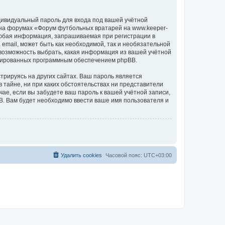
дивидуальный пароль для входа под вашей учётной
 на форумах «Форум футбольных вратарей на www.keeper-
Любая информация, запрашиваемая при регистрации в
email, может быть как необходимой, так и необязательной
 возможность выбрать, какая информация из вашей учётной
нерированных программным обеспечением phpBB.
рируясь на других сайтах. Ваш пароль является
 тайне, ни при каких обстоятельствах ни представители
чае, если вы забудете ваш пароль к вашей учётной записи,
. Вам будет необходимо ввести ваше имя пользователя и
Удалить cookies
Часовой пояс:
UTC+03:00