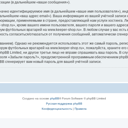
изации (в дальнейшем «ваши сообщения»).
означно идентифицируемое имя (в дальнейшем «ваше имя пользователя»), ин
 дальнейшем «ваш адрес email»). Ваша информация из вашей учётной записи
формации, применяемыми в стране, предоставляющей нам услуги хостинга. 
hop.ru», кроме вашего имени пользователя, вашего пароля и вашего адреса 
ум футбольных вратарей на www.keeper-shop.ru». В любом случае у вас есть
ожность согласиться/отказаться от получения сообщений, автоматически сге
ием). Однако не рекомендуется использовать этот же самый пароль, регист
рум футбольных вратарей на www.keeper-shop.ru», пожалуйста, храните его в
pBB Limited, ни другое третье лицо не вправе спрашивать ваш пароль. В слу
роля «Забыли пароль?», предусмотренной программным обеспечением phpBB
pBB сгенерирует вам новый пароль для вашей учётной записи.
Создано на основе
phpBB
® Forum Software © phpBB Limited
Русская поддержка phpBB
Конфиденциальность
|
Правила