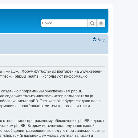
Поиск
Расширенный по
Вход
мы», «наш», «Форум футбольных вратарей на www.keeper-
Limited», «phpBB Teams») используют информацию,
 к созданию программным обеспечением phpBB
kie содержат только идентификатор пользователя (в
обеспечением phpBB. Третья cookie будет создана после
ормации о прочтённых вами темах, повышая таким
по отношению к программному обеспечению phpBB, однако
печением phpBB. Вторым источником получения вашей
е: сообщения, размещённые под учётной записью Гостя (в
-shop.ru» (в дальнейшем «ваша учётная запись») и