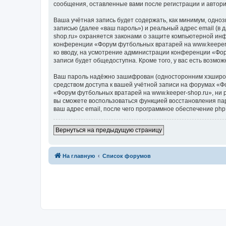
сообщения, оставленные вами после регистрации и автор
Ваша учётная запись будет содержать, как минимум, одн
записью (далее «ваш пароль») и реальный адрес email (в
shop.ru» охраняется законами о защите компьютерной ин
конференции «Форум футбольных вратарей на www.keeper-s
ко вводу, на усмотрение администрации конференции «Фор
записи будет общедоступна. Кроме того, у вас есть возм
Ваш пароль надёжно зашифрован (односторонним хэширован
средством доступа к вашей учётной записи на форумах «Фо
«Форум футбольных вратарей на www.keeper-shop.ru», ни ph
вы сможете воспользоваться функцией восстановления па
ваш адрес email, после чего программное обеспечение ph
Вернуться на предыдущую страницу
На главную
Список форумов