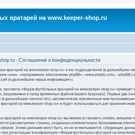
х вратарей на www.keeper-shop.ru
"
hop.ru - Соглашение о конфиденциальности
ых вратарей на www.keeper-shop.ru» и его подразделения (в дальнейшем «
льнейшем «они», «программное обеспечение phpBB», «www.phpbb.com», «phpBB 
ессий (в дальнейшем «ваша информация»).
, просмотр «Форум футбольных вратарей на www.keeper-shop.ru» приведёт
, загружаемые в папку временных файлов вашего браузера). Первые две coo
 (в дальнейшем «session-id»), автоматически присвоенные вам программным 
вратарей на www.keeper-shop.ru» и будет использоваться для хранения инф
х вратарей на www.keeper-shop.ru» мы можем установить cookies, внешние 
является рассмотрение страниц, созданных исключительно программным обес
 форум. Этими данными могут быть, но не исчерпываются, следующие данны
при регистрации в конференции «Форум футбольных вратарей на www.keeper