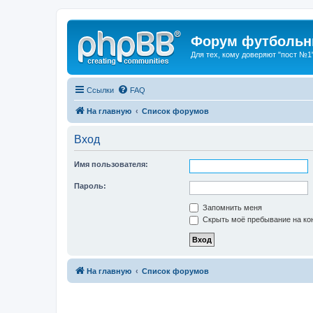
Форум футбольны
Для тех, кому доверяют "пост №1
Ссылки
FAQ
На главную
Список форумов
Вход
Имя пользователя:
Пароль:
Запомнить меня
Скрыть моё пребывание на кон
На главную
Список форумов