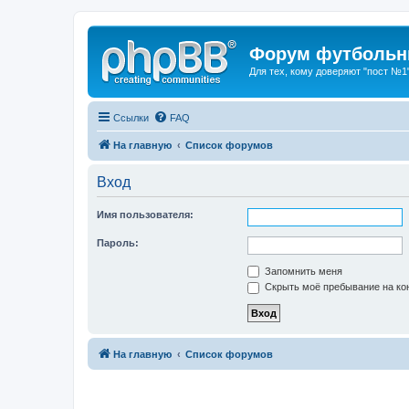
Форум футбольны
Для тех, кому доверяют "пост №1
Ссылки
FAQ
На главную
Список форумов
Вход
Имя пользователя:
Пароль:
Запомнить меня
Скрыть моё пребывание на кон
На главную
Список форумов