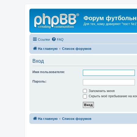
Форум футбольны
Для тех, кому доверяют "пост №1
Ссылки
FAQ
На главную
Список форумов
Вход
Имя пользователя:
Пароль:
Запомнить меня
Скрыть моё пребывание на кон
На главную
Список форумов