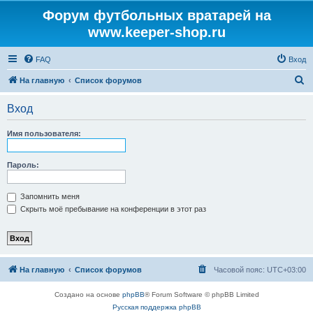
Форум футбольных вратарей на
www.keeper-shop.ru
FAQ
Вход
П
На главную
Список форумов
о
Вход
и
с
Имя пользователя:
к
Пароль:
Запомнить меня
Скрыть моё пребывание на конференции в этот раз
На главную
Список форумов
Часовой пояс:
UTC+03:00
Создано на основе
phpBB
® Forum Software © phpBB Limited
Русская поддержка phpBB