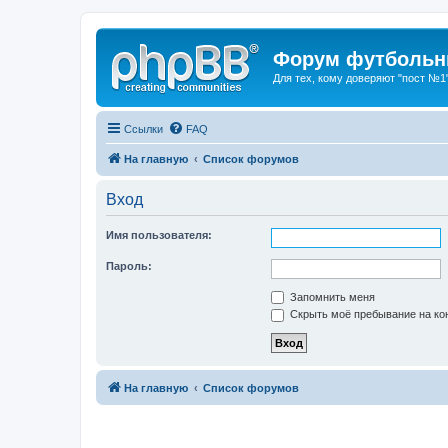
Форум футбольны
Для тех, кому доверяют "пост №1
Ссылки
FAQ
На главную
Список форумов
Вход
Имя пользователя:
Пароль:
Запомнить меня
Скрыть моё пребывание на кон
На главную
Список форумов