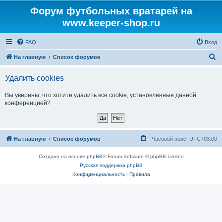
Форум футбольных вратарей на
www.keeper-shop.ru
FAQ
Вход
П
На главную
Список форумов
о
Удалить cookies
и
с
Вы уверены, что хотите удалить все cookie, установленные данной
конференцией?
к
На главную
Список форумов
Часовой пояс:
UTC+03:00
Создано на основе
phpBB
® Forum Software © phpBB Limited
Русская поддержка phpBB
Конфиденциальность
|
Правила