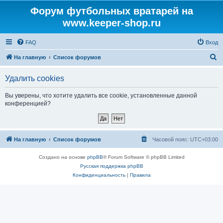
Форум футбольных вратарей на
www.keeper-shop.ru
FAQ
Вход
П
На главную
Список форумов
о
Удалить cookies
и
с
Вы уверены, что хотите удалить все cookie, установленные данной
конференцией?
к
На главную
Список форумов
Часовой пояс:
UTC+03:00
Создано на основе
phpBB
® Forum Software © phpBB Limited
Русская поддержка phpBB
Конфиденциальность
|
Правила