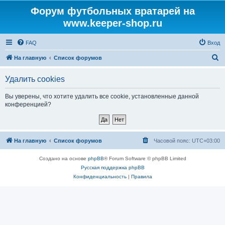
Форум футбольных вратарей на
www.keeper-shop.ru
FAQ
Вход
П
На главную
Список форумов
о
Удалить cookies
и
с
Вы уверены, что хотите удалить все cookie, установленные данной
конференцией?
к
На главную
Список форумов
Часовой пояс:
UTC+03:00
Создано на основе
phpBB
® Forum Software © phpBB Limited
Русская поддержка phpBB
Конфиденциальность
|
Правила