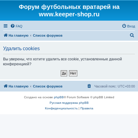
Форум футбольных вратарей на
www.keeper-shop.ru
FAQ
Вход
П
На главную
Список форумов
о
Удалить cookies
и
с
Вы уверены, что хотите удалить все cookie, установленные данной
конференцией?
к
На главную
Список форумов
Часовой пояс:
UTC+03:00
Создано на основе
phpBB
® Forum Software © phpBB Limited
Русская поддержка phpBB
Конфиденциальность
|
Правила