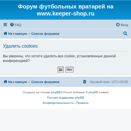
Форум футбольных вратарей на
www.keeper-shop.ru
FAQ
Вход
П
На главную
Список форумов
о
Удалить cookies
и
с
Вы уверены, что хотите удалить все cookie, установленные данной
конференцией?
к
На главную
Список форумов
Часовой пояс:
UTC+03:00
Создано на основе
phpBB
® Forum Software © phpBB Limited
Русская поддержка phpBB
Конфиденциальность
|
Правила