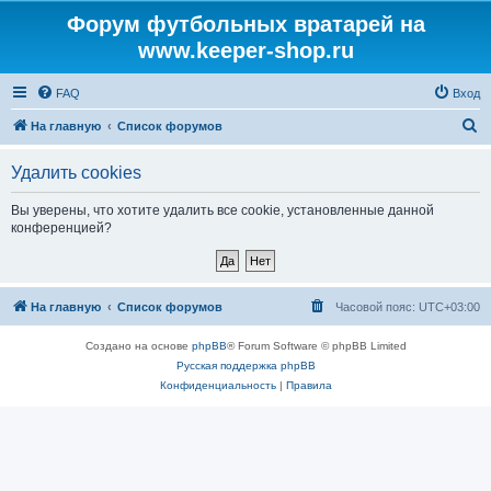
Форум футбольных вратарей на
www.keeper-shop.ru
FAQ
Вход
П
На главную
Список форумов
о
Удалить cookies
и
с
Вы уверены, что хотите удалить все cookie, установленные данной
конференцией?
к
На главную
Список форумов
Часовой пояс:
UTC+03:00
Создано на основе
phpBB
® Forum Software © phpBB Limited
Русская поддержка phpBB
Конфиденциальность
|
Правила