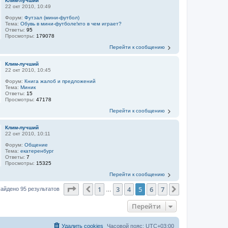
Клим-лучший
22 окт 2010, 10:49
Форум:
Футзал (мини-футбол)
Тема:
Обувь в мини-футболе!кто в чем играет?
Ответы:
95
Просмотры:
179078
Перейти к сообщению
Клим-лучший
22 окт 2010, 10:45
Форум:
Книга жалоб и предложений
Тема:
Миник
Ответы:
15
Просмотры:
47178
Перейти к сообщению
Клим-лучший
22 окт 2010, 10:11
Форум:
Общение
Тема:
екатеренбург
Ответы:
7
Просмотры:
15325
Перейти к сообщению
Страница
5
из
7
1
3
4
5
6
7
Пред.
След.
айдено 95 результатов
…
Перейти
Удалить cookies
Часовой пояс:
UTC+03:00