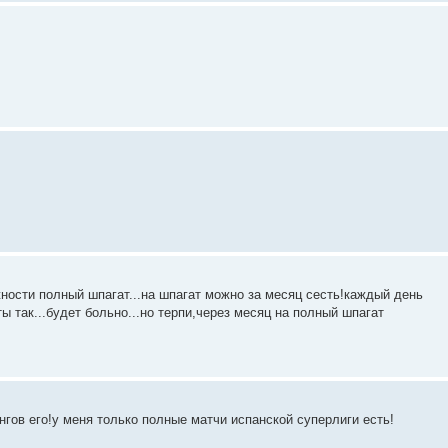
ности полный шпагат...на шпагат можно за месяц сесть!каждый день
ы так...будет больно...но терпи,через месяц на полный шпагат
нгов его!у меня только полные матчи испанской суперлиги есть!