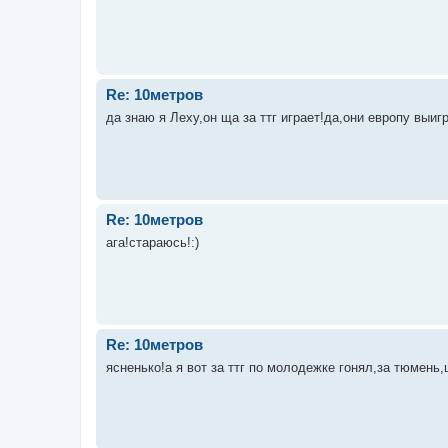
Re: 10метров
да знаю я Леху,он ща за ттг играет!да,они европу выи
Re: 10метров
ага!стараюсь!:)
Re: 10метров
ясненько!а я вот за ттг по молодежке гонял,за тюмень,щ