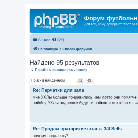
Форум футбольны
Для тех, кому доверяют "пост №1
Ссылки
FAQ
На главную
Список форумов
Найдено 95 результатов
Перейти к расширенному поиску
Поиск
Расширенный поиск
Re: Перчатки для зала
мне УХЛы больше понравились,чем лотто!они помягче,л
найк!ну УХЛы подороже будут и найков и лотто!но я сч
Re: Продам вратарские штаны 3/4 Sells
почему продаешь?