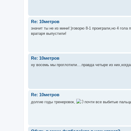
Re: 10метров
значит ты не из мини!:)говорю 8-1 проиграли,но 4 гола
вратаря выпустили!
Re: 10метров
ну восемь мы проглотили....правда четыре из них,когда
Re: 10метров
долгие годы тренеровок,
почти все выбитые пальцы,