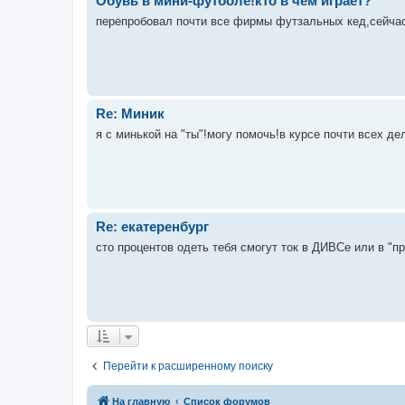
Обувь в мини-футболе!кто в чем играет?
перепробовал почти все фирмы футзальных кед,сейчас
Re: Миник
я с минькой на "ты"!могу помочь!в курсе почти всех де
Re: екатеренбург
сто процентов одеть тебя смогут ток в ДИВСе или в "п
Перейти к расширенному поиску
На главную
Список форумов