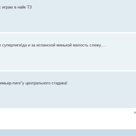
 играю в найк Т3
л суперлиги!да и за испанской минькой малость слежу....
ремьер-лиге"у центрального стадика!
Н