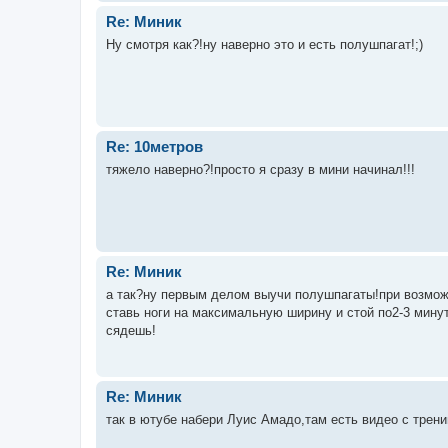
Re: Миник
Ну смотря как?!ну наверно это и есть полушпагат!;)
Re: 10метров
тяжело наверно?!просто я сразу в мини начинал!!!
Re: Миник
а так?ну первым делом выучи полушпагаты!при возмож
ставь ноги на максимальную ширину и стой по2-3 минут
сядешь!
Re: Миник
так в ютубе набери Луис Амадо,там есть видео с трени