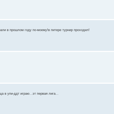
грали в прошлом году по-моему!в питере турнир проходил!
а в упи-ддт играю...эт первая лига...