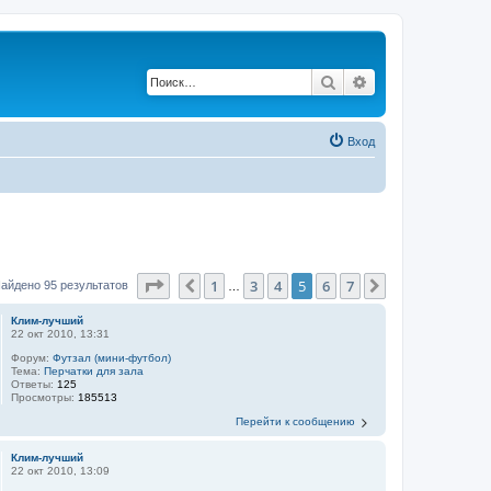
Поиск
Расширенный по
Вход
Страница
5
из
7
1
3
4
5
6
7
Пред.
След.
айдено 95 результатов
…
Клим-лучший
22 окт 2010, 13:31
Форум:
Футзал (мини-футбол)
Тема:
Перчатки для зала
Ответы:
125
Просмотры:
185513
Перейти к сообщению
Клим-лучший
22 окт 2010, 13:09