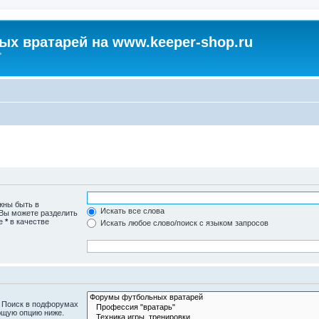
х вратарей на www.keeper-shop.ru
"
жны быть в
Искать все слова
 Вы можете разделить
те
*
в качестве
Искать любое слово/поиск с языком запросов
. Поиск в подфорумах
ющую опцию ниже.