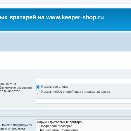
х вратарей на www.keeper-shop.ru
"
жны быть в
Искать все слова
 Вы можете разделить
те
*
в качестве
Искать любое слово/поиск с языком запросов
. Поиск в подфорумах
ющую опцию ниже.