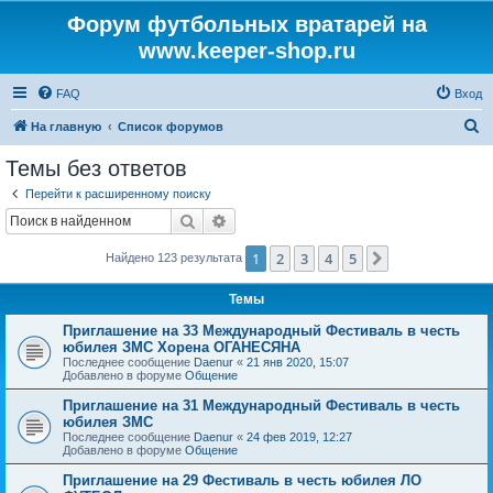
Форум футбольных вратарей на
www.keeper-shop.ru
FAQ
Вход
П
На главную
Список форумов
о
Темы без ответов
и
Перейти к расширенному поиску
с
Поиск
Расширенный поиск
к
1
2
3
4
5
След.
Найдено 123 результата
Темы
Приглашение на 33 Международный Фестиваль в честь
юбилея ЗМС Хорена ОГАНЕСЯНА
Последнее сообщение
Daenur
«
21 янв 2020, 15:07
Добавлено в форуме
Общение
Приглашение на 31 Международный Фестиваль в честь
юбилея ЗМС
Последнее сообщение
Daenur
«
24 фев 2019, 12:27
Добавлено в форуме
Общение
Приглашение на 29 Фестиваль в честь юбилея ЛО