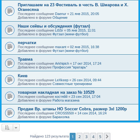
Приглашаем на 23 Фестиваль в честь В. Шмарова и Х.
Оганесяна
Последнее сообщение
Daenur
«
21 янв 2015, 20:05
Добавлено в форуме
Общение
Наши сейвы и обсуждения (футзал)
Последнее сообщение
LiSSr
«
05 янв 2015, 11:01
Добавлено в форуме
Футзал (мини-футбол)
перчатки
Последнее сообщение
maxant
«
02 янв 2015, 16:38
Добавлено в форуме
Футзал (мини-футбол)
Травма
Последнее сообщение
Arkhipich
«
17 окт 2014, 17:24
Добавлено в форуме
Профессия "вратарь"
Киев
Последнее сообщение
LeXkeep
«
26 сен 2014, 09:44
Добавлено в форуме
Совместные тренировки
товарная накладная на заказ № 10529
Последнее сообщение
костяйй
«
23 сен 2014, 17:04
Добавлено в форуме
Работа магазина
Продам Вр. штаны HO Soccer Cobra, размер 3xl 1200р
Последнее сообщение
CROSS550I
«
14 сен 2014, 16:24
Добавлено в форуме
Барахолка
1
2
3
4
5
След.
Найдено 123 результата