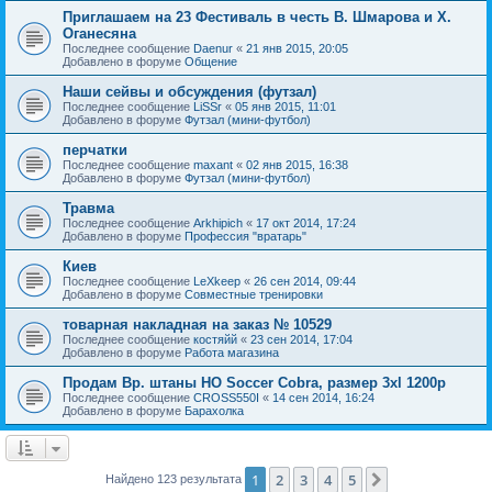
Приглашаем на 23 Фестиваль в честь В. Шмарова и Х.
Оганесяна
Последнее сообщение
Daenur
«
21 янв 2015, 20:05
Добавлено в форуме
Общение
Наши сейвы и обсуждения (футзал)
Последнее сообщение
LiSSr
«
05 янв 2015, 11:01
Добавлено в форуме
Футзал (мини-футбол)
перчатки
Последнее сообщение
maxant
«
02 янв 2015, 16:38
Добавлено в форуме
Футзал (мини-футбол)
Травма
Последнее сообщение
Arkhipich
«
17 окт 2014, 17:24
Добавлено в форуме
Профессия "вратарь"
Киев
Последнее сообщение
LeXkeep
«
26 сен 2014, 09:44
Добавлено в форуме
Совместные тренировки
товарная накладная на заказ № 10529
Последнее сообщение
костяйй
«
23 сен 2014, 17:04
Добавлено в форуме
Работа магазина
Продам Вр. штаны HO Soccer Cobra, размер 3xl 1200р
Последнее сообщение
CROSS550I
«
14 сен 2014, 16:24
Добавлено в форуме
Барахолка
1
2
3
4
5
След.
Найдено 123 результата