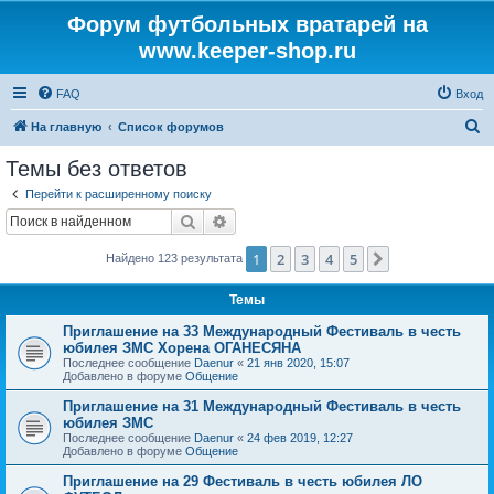
Форум футбольных вратарей на
www.keeper-shop.ru
FAQ
Вход
П
На главную
Список форумов
о
Темы без ответов
и
Перейти к расширенному поиску
с
Поиск
Расширенный поиск
к
1
2
3
4
5
След.
Найдено 123 результата
Темы
Приглашение на 33 Международный Фестиваль в честь
юбилея ЗМС Хорена ОГАНЕСЯНА
Последнее сообщение
Daenur
«
21 янв 2020, 15:07
Добавлено в форуме
Общение
Приглашение на 31 Международный Фестиваль в честь
юбилея ЗМС
Последнее сообщение
Daenur
«
24 фев 2019, 12:27
Добавлено в форуме
Общение
Приглашение на 29 Фестиваль в честь юбилея ЛО