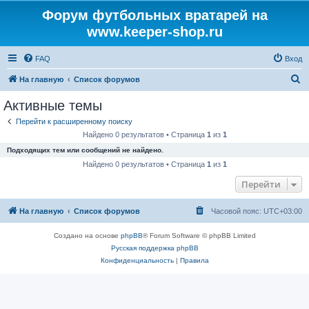
Форум футбольных вратарей на
www.keeper-shop.ru
FAQ
Вход
П
На главную
Список форумов
о
Активные темы
и
Перейти к расширенному поиску
с
Найдено 0 результатов • Страница
1
из
1
к
Подходящих тем или сообщений не найдено.
Найдено 0 результатов • Страница
1
из
1
Перейти
На главную
Список форумов
Часовой пояс:
UTC+03:00
Создано на основе
phpBB
® Forum Software © phpBB Limited
Русская поддержка phpBB
Конфиденциальность
|
Правила