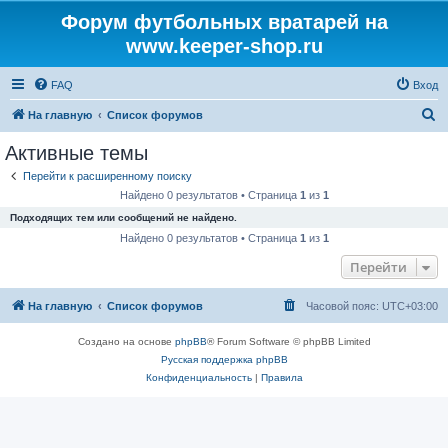
Форум футбольных вратарей на
www.keeper-shop.ru
FAQ
Вход
П
На главную
Список форумов
о
Активные темы
и
Перейти к расширенному поиску
с
Найдено 0 результатов • Страница
1
из
1
к
Подходящих тем или сообщений не найдено.
Найдено 0 результатов • Страница
1
из
1
Перейти
На главную
Список форумов
Часовой пояс:
UTC+03:00
Создано на основе
phpBB
® Forum Software © phpBB Limited
Русская поддержка phpBB
Конфиденциальность
|
Правила