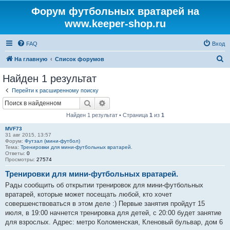
Форум футбольных вратарей на
www.keeper-shop.ru
FAQ
Вход
П
На главную
Список форумов
о
Найден 1 результат
и
Перейти к расширенному поиску
с
Поиск
Расширенный поиск
к
Найден 1 результат • Страница
1
из
1
MVF73
31 авг 2015, 13:57
Форум:
Футзал (мини-футбол)
Тема:
Тренировки для мини-футбольных вратарей.
Ответы:
0
Просмотры:
27574
Тренировки для мини-футбольных вратарей.
Рады сообщить об открытии тренировок для мини-футбольных
вратарей, которые может посещать любой, кто хочет
совершенствоваться в этом деле :) Первые занятия пройдут 15
июля, в 19:00 начнется тренировка для детей, с 20:00 будет занятие
для взрослых. Адрес: метро Коломенская, Кленовый бульвар, дом 6