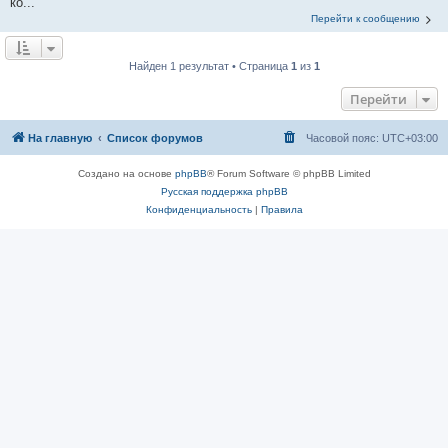
ко...
Перейти к сообщению
Найден 1 результат • Страница
1
из
1
Перейти
На главную
Список форумов
Часовой пояс:
UTC+03:00
Создано на основе
phpBB
® Forum Software © phpBB Limited
Русская поддержка phpBB
Конфиденциальность
|
Правила