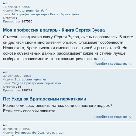
istin
18 дек 2015, 09:38
Форум:
Футзал (мини-футбол)
Тема:
Моя профессия вратарь - Книга Сергея Зуева
Ответы:
1
Просмотры:
197595
Моя профессия вратарь - Книга Сергея Зуева
С месяц назад купил книгу Сергея Зуева, очень понравилась. В книге
он делится своим многолетним опытом. Описывает особенности
Испанского, Бразильского и смешанного стилей игры вратарей. На
основе объективных данных рассказывает какие из стилей лучше
выбирать в зависимости от антропометрических данны...
Перейти к сообщению
istin
30 май 2012, 18:36
Форум:
Вратарские перчатки
Тема:
Уход за Вратарскими перчатками
Ответы:
236
Просмотры:
290287
Re: Уход за Вратарскими перчатками
Реально ли восстановить латекс если он немного подсох?
Если есть способы опишите.
Перейти к сообщению
istin
08 янв 2010, 16:32
Форум:
Экипировка футбольного вратаря