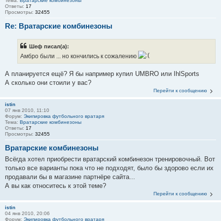
Тема:
Вратарские комбинезоны
Ответы:
17
Просмотры:
32455
Re: Вратарские комбинезоны
Шеф писал(а):
Амбро были ... но кончились к сожалению
А планируется ещё? Я бы например купил UMBRO или IhlSports
А сколько они стоили у вас?
Перейти к сообщению
istin
07 янв 2010, 11:10
Форум:
Экипировка футбольного вратаря
Тема:
Вратарские комбинезоны
Ответы:
17
Просмотры:
32455
Вратарские комбинезоны
Всёгда хотел приобрести вратарский комбинезон тренировочный. Вот
только все варианты пока что не подходят, было бы здорово если их
продавали бы в магазине партнёре сайта...
А вы как относитесь к этой теме?
Перейти к сообщению
istin
04 янв 2010, 20:06
Форум:
Экипировка футбольного вратаря