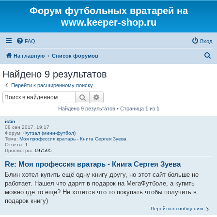
Форум футбольных вратарей на
www.keeper-shop.ru
FAQ
Вход
П
На главную
Список форумов
о
Найдено 9 результатов
и
Перейти к расширенному поиску
с
Поиск
Расширенный поиск
к
Найдено 9 результатов • Страница
1
из
1
istin
08 сен 2017, 19:17
Форум:
Футзал (мини-футбол)
Тема:
Моя профессия вратарь - Книга Сергея Зуева
Ответы:
1
Просмотры:
197595
Re: Моя профессия вратарь - Книга Сергея Зуева
Блин хотел купить ещё одну книгу другу, но этот сайт больше не
работает. Нашел что дарят в подарок на МегаФутболе, а купить
можно где то еще? Не хотется что то покупать чтобы получить в
подарок книгу)
Перейти к сообщению