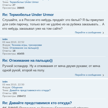
Тема:
Термобелье Under Urmor
Ответы:
27
Просмотры:
39865
Re: Термобелье Under Urmor
Слушайте, а в России кто нибудь продаёт это бельё? Я бы прикупил
для себя парочку, только вот не удобно из-за рубежа заказывать... А
кто нибудь заказывал уже на том сайте?
Перейти к сообщению
istin
03 янв 2010, 22:52
Форум:
Техника игры, тренировки
Тема:
Отжимание на пальцах))
Ответы:
18
Просмотры:
40455
Re: Отжимание на пальцах))
Ручной эспандер. Ну и отжимания от мяча двумя руками; от мяча
одной рукой, второй на полу.
Перейти к сообщению
istin
03 янв 2010, 22:50
Форум:
Общение
Тема:
Давайте представимся кто откуда?
Ответы:
131
Просмотры:
268472
Re: Давайте представимся кто откуда?