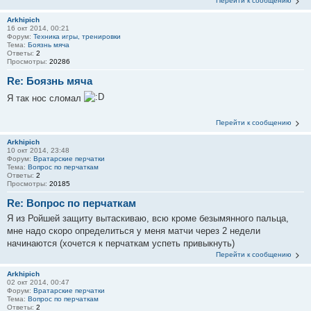
Перейти к сообщению
Arkhipich
16 окт 2014, 00:21
Форум:
Техника игры, тренировки
Тема:
Боязнь мяча
Ответы:
2
Просмотры:
20286
Re: Боязнь мяча
Я так нос сломал
Перейти к сообщению
Arkhipich
10 окт 2014, 23:48
Форум:
Вратарские перчатки
Тема:
Вопрос по перчаткам
Ответы:
2
Просмотры:
20185
Re: Вопрос по перчаткам
Я из Ройшей защиту вытаскиваю, всю кроме безымянного пальца,
мне надо скоро определиться у меня матчи через 2 недели
начинаются (хочется к перчаткам успеть привыкнуть)
Перейти к сообщению
Arkhipich
02 окт 2014, 00:47
Форум:
Вратарские перчатки
Тема:
Вопрос по перчаткам
Ответы:
2