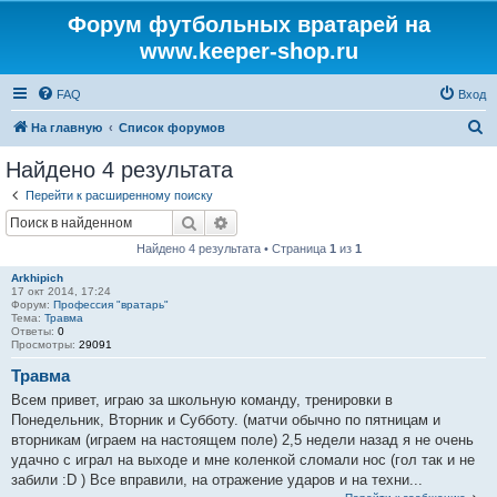
Форум футбольных вратарей на
www.keeper-shop.ru
FAQ
Вход
П
На главную
Список форумов
о
Найдено 4 результата
и
Перейти к расширенному поиску
с
Поиск
Расширенный поиск
к
Найдено 4 результата • Страница
1
из
1
Arkhipich
17 окт 2014, 17:24
Форум:
Профессия "вратарь"
Тема:
Травма
Ответы:
0
Просмотры:
29091
Травма
Всем привет, играю за школьную команду, тренировки в
Понедельник, Вторник и Субботу. (матчи обычно по пятницам и
вторникам (играем на настоящем поле) 2,5 недели назад я не очень
удачно с играл на выходе и мне коленкой сломали нос (гол так и не
забили :D ) Все вправили, на отражение ударов и на техни...