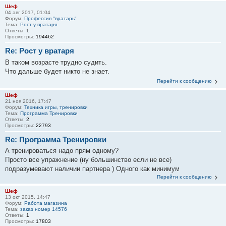
Шеф
04 авг 2017, 01:04
Форум:
Профессия "вратарь"
Тема:
Рост у вратаря
Ответы:
1
Просмотры:
194462
Re: Рост у вратаря
В таком возрасте трудно судить.
Что дальше будет никто не знает.
Перейти к сообщению
Шеф
21 ноя 2016, 17:47
Форум:
Техника игры, тренировки
Тема:
Программа Тренировки
Ответы:
2
Просмотры:
22793
Re: Программа Тренировки
А тренироваться надо прям одному?
Просто все упражнение (ну большинство если не все)
подразумевают наличии партнера ) Одного как минимум
Перейти к сообщению
Шеф
13 окт 2015, 14:47
Форум:
Работа магазина
Тема:
заказ номер 14576
Ответы:
1
Просмотры:
17803