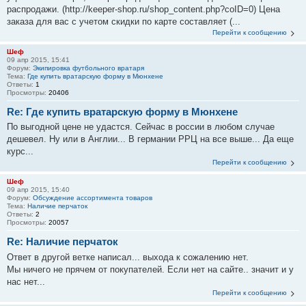
распродажи. (http://keeper-shop.ru/shop_content.php?coID=0) Цена
заказа для вас с учетом скидки по карте составляет (...
Перейти к сообщению
Шеф
09 апр 2015, 15:41
Форум:
Экипировка футбольного вратаря
Тема:
Где купить вратарскую форму в Мюнхене
Ответы:
1
Просмотры:
20406
Re: Где купить вратарскую форму в Мюнхене
По выгодной цене не удастся. Сейчас в россии в любом случае
дешевел. Ну или в Англии... В германии РРЦ на все выше... Да еще
курс...
Перейти к сообщению
Шеф
09 апр 2015, 15:40
Форум:
Обсуждение ассортимента товаров
Тема:
Наличие перчаток
Ответы:
2
Просмотры:
20057
Re: Наличие перчаток
Ответ в другой ветке написал... выхода к сожалению нет.
Мы ничего не прячем от покупателей. Если нет на сайте.. значит и у
нас нет...
Перейти к сообщению