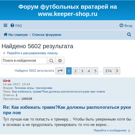
Форум футбольных вратарей на
www.keeper-shop.ru
FAQ
Вход
П
На главную
Список форумов
о
Найдено 5602 результата
и
Перейти к расширенному поиску
с
Поиск
Расширенный поиск
к
Страница
1
из
374
1
2
3
4
5
374
След.
Найдено 5602 результата
…
Шеф
14 авг 2017, 15:43
Форум:
Техника игры, тренировки
Тема:
Как избежать травм?Как должны распологаться руки при ловле
Ответы:
1
Просмотры:
166038
Re: Как избежать травм?Как должны распологаться руки
при лов
Тут лучше как то попасть к тренеру... Чтобы быть уверенным хотя бы
в основах а не продолжать тренировать то что не верно...
Перейти к сообщению