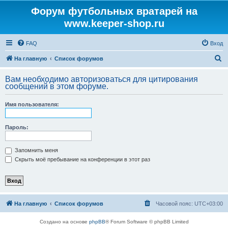
Форум футбольных вратарей на
www.keeper-shop.ru
FAQ
Вход
П
На главную
Список форумов
о
Вам необходимо авторизоваться для цитирования
и
сообщений в этом форуме.
с
Имя пользователя:
к
Пароль:
Запомнить меня
Скрыть моё пребывание на конференции в этот раз
На главную
Список форумов
Часовой пояс:
UTC+03:00
Создано на основе
phpBB
® Forum Software © phpBB Limited