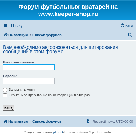
Форум футбольных вратарей на
www.keeper-shop.ru
FAQ
Вход
П
На главную
Список форумов
о
Вам необходимо авторизоваться для цитирования
и
сообщений в этом форуме.
с
Имя пользователя:
к
Пароль:
Запомнить меня
Скрыть моё пребывание на конференции в этот раз
На главную
Список форумов
Часовой пояс:
UTC+03:00
Создано на основе
phpBB
® Forum Software © phpBB Limited