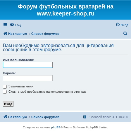
Форум футбольных вратарей на
www.keeper-shop.ru
FAQ
Вход
П
На главную
Список форумов
о
Вам необходимо авторизоваться для цитирования
и
сообщений в этом форуме.
с
Имя пользователя:
к
Пароль:
Запомнить меня
Скрыть моё пребывание на конференции в этот раз
На главную
Список форумов
Часовой пояс:
UTC+03:00
Создано на основе
phpBB
® Forum Software © phpBB Limited