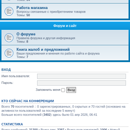
Работа магазина
Вопросы связанные с приобретением товаров
Темы:
50
Форум и сайт
О форуме
Правила форума и другая информация
Темы:
8
Книга жалоб и предложений
Ваши предложения и мнения по работе сайта и форума
Темы:
7
ВХОД
Имя пользователя:
Пароль:
Запомнить меня
КТО СЕЙЧАС НА КОНФЕРЕНЦИИ
Всего
70
посетителей :: 0 зарегистрированных, 0 скрытых и 70 гостей (основано на
активности пользователей за последние 5 минут)
Больше всего посетителей (
3402
) здесь было 01 апр 2026, 06:41
СТАТИСТИКА
Всего сообщений:
31300
• Всего тем:
3297
• Всего пользователей:
1006
• Новый