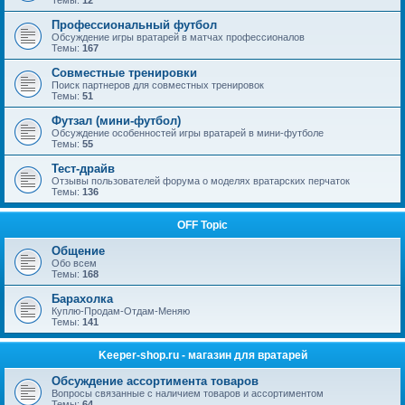
Темы:
12
Профессиональный футбол
Обсуждение игры вратарей в матчах профессионалов
Темы:
167
Совместные тренировки
Поиск партнеров для совместных тренировок
Темы:
51
Футзал (мини-футбол)
Обсуждение особенностей игры вратарей в мини-футболе
Темы:
55
Тест-драйв
Отзывы пользователей форума о моделях вратарских перчаток
Темы:
136
OFF Topic
Общение
Обо всем
Темы:
168
Барахолка
Куплю-Продам-Отдам-Меняю
Темы:
141
Keeper-shop.ru - магазин для вратарей
Обсуждение ассортимента товаров
Вопросы связанные с наличием товаров и ассортиментом
Темы:
64