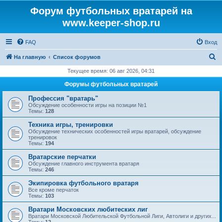
Форум футбольных вратарей на
www.keeper-shop.ru
FAQ
Вход
П
На главную
Список форумов
о
Текущее время: 06 авг 2026, 04:31
и
Форумы футбольных вратарей
с
Профессия "вратарь"
к
Обсуждение особенности игры на позиции №1
Темы:
128
Техника игры, тренировки
Обсуждение технических особенностей игры вратарей, обсуждение
тренировок
Темы:
194
Вратарские перчатки
Обсуждение главного инструмента вратаря
Темы:
246
Экипировка футбольного вратаря
Все кроме перчаток
Темы:
103
Вратари Московских любитеских лиг
Вратари Московской Любительской Футбольной Лиги, Автолиги и других...