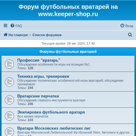
Форум футбольных вратарей на
www.keeper-shop.ru
FAQ
Вход
П
На главную
Список форумов
о
Текущее время: 08 авг 2026, 17:40
и
Форумы футбольных вратарей
с
Профессия "вратарь"
к
Обсуждение особенности игры на позиции №1
Темы:
128
Техника игры, тренировки
Обсуждение технических особенностей игры вратарей, обсуждение
тренировок
Темы:
194
Вратарские перчатки
Обсуждение главного инструмента вратаря
Темы:
246
Экипировка футбольного вратаря
Все кроме перчаток
Темы:
103
Вратари Московских любитеских лиг
Вратари Московской Любительской Футбольной Лиги, Автолиги и других...