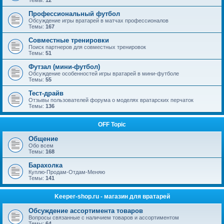
Темы:
12
Профессиональный футбол
Обсуждение игры вратарей в матчах профессионалов
Темы:
167
Совместные тренировки
Поиск партнеров для совместных тренировок
Темы:
51
Футзал (мини-футбол)
Обсуждение особенностей игры вратарей в мини-футболе
Темы:
55
Тест-драйв
Отзывы пользователей форума о моделях вратарских перчаток
Темы:
136
OFF Topic
Общение
Обо всем
Темы:
168
Барахолка
Куплю-Продам-Отдам-Меняю
Темы:
141
Keeper-shop.ru - магазин для вратарей
Обсуждение ассортимента товаров
Вопросы связанные с наличием товаров и ассортиментом
Темы:
64