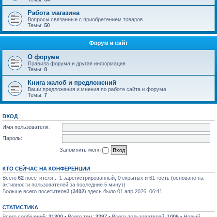
Работа магазина
Вопросы связанные с приобретением товаров
Темы:
50
Форум и сайт
О форуме
Правила форума и другая информация
Темы:
8
Книга жалоб и предложений
Ваши предложения и мнения по работе сайта и форума
Темы:
7
ВХОД
Имя пользователя:
Пароль:
Запомнить меня
КТО СЕЙЧАС НА КОНФЕРЕНЦИИ
Всего
62
посетителя :: 1 зарегистрированный, 0 скрытых и 61 гость (основано на
активности пользователей за последние 5 минут)
Больше всего посетителей (
3402
) здесь было 01 апр 2026, 06:41
СТАТИСТИКА
Всего сообщений:
31300
• Всего тем:
3297
• Всего пользователей:
1006
• Новый