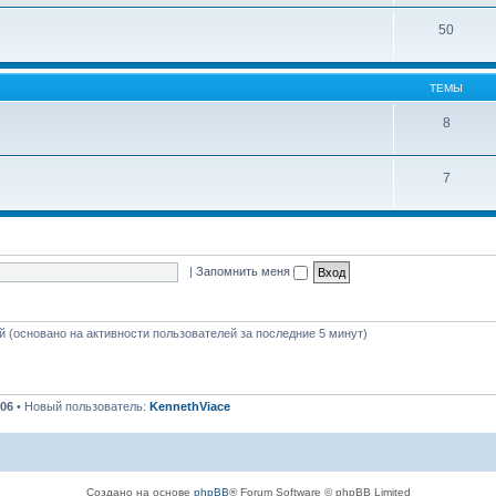
50
ТЕМЫ
8
7
|
Запомнить меня
ей (основано на активности пользователей за последние 5 минут)
06
• Новый пользователь:
KennethViace
Создано на основе
phpBB
® Forum Software © phpBB Limited