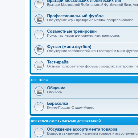
Вратари Московских любитеских лиг
Вратари Московской Любительской Футбольной Лиги, Авто
Профессиональный футбол
Обсуждение игры вратарей в матчах профессионалов
Совместные тренировки
Поиск партнеров для совместных тренировок
Футзал (мини-футбол)
Обсуждение особенностей игры вратарей в мини-футбо
Тест-драйв
Отзывы пользователей форума о моделях вратарских п
OFF TOPIC
Общение
Обо всем
Барахолка
Куплю-Продам-Отдам-Меняю
KEEPER-SHOP.RU - МАГАЗИН ДЛЯ ВРАТАРЕЙ
Обсуждение ассортимента товаров
Вопросы связанные с наличием товаров и ассортимент