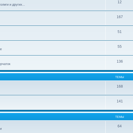
12
лиги и других...
167
51
55
ле
136
ерчаток
ТЕМЫ
168
141
ТЕМЫ
64
ом