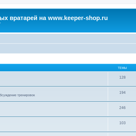
х вратарей на www.keeper-shop.ru
"
ТЕМЫ
128
194
обсуждение тренировок
246
103