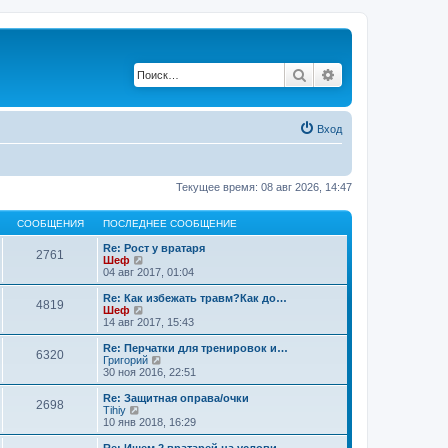
Поиск
Расширенный по
Вход
Текущее время: 08 авг 2026, 14:47
СООБЩЕНИЯ
ПОСЛЕДНЕЕ СООБЩЕНИЕ
Re: Рост у вратаря
2761
П
Шеф
е
04 авг 2017, 01:04
р
е
Re: Как избежать травм?Как до…
4819
й
П
Шеф
т
е
14 авг 2017, 15:43
и
р
к
е
Re: Перчатки для тренировок и…
6320
п
й
П
Григорий
о
т
е
30 ноя 2016, 22:51
с
и
р
л
к
е
Re: Защитная оправа/очки
е
2698
п
й
П
Tihiy
д
о
т
е
10 янв 2018, 16:29
н
с
и
р
е
л
к
е