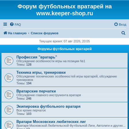
Форум футбольных вратарей на
www.keeper-shop.ru
FAQ
Вход
П
На главную
Список форумов
о
Текущее время: 07 авг 2026, 20:05
и
Форумы футбольных вратарей
с
Профессия "вратарь"
к
Обсуждение особенности игры на позиции №1
Темы:
128
Техника игры, тренировки
Обсуждение технических особенностей игры вратарей, обсуждение
тренировок
Темы:
194
Вратарские перчатки
Обсуждение главного инструмента вратаря
Темы:
246
Экипировка футбольного вратаря
Все кроме перчаток
Темы:
103
Вратари Московских любитеских лиг
Вратари Московской Любительской Футбольной Лиги, Автолиги и других...