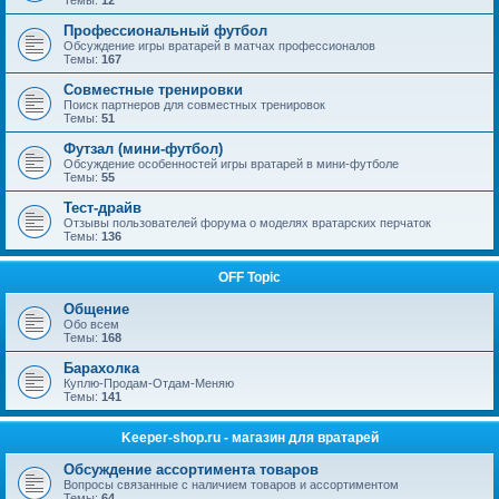
Темы:
12
Профессиональный футбол
Обсуждение игры вратарей в матчах профессионалов
Темы:
167
Совместные тренировки
Поиск партнеров для совместных тренировок
Темы:
51
Футзал (мини-футбол)
Обсуждение особенностей игры вратарей в мини-футболе
Темы:
55
Тест-драйв
Отзывы пользователей форума о моделях вратарских перчаток
Темы:
136
OFF Topic
Общение
Обо всем
Темы:
168
Барахолка
Куплю-Продам-Отдам-Меняю
Темы:
141
Keeper-shop.ru - магазин для вратарей
Обсуждение ассортимента товаров
Вопросы связанные с наличием товаров и ассортиментом
Темы:
64