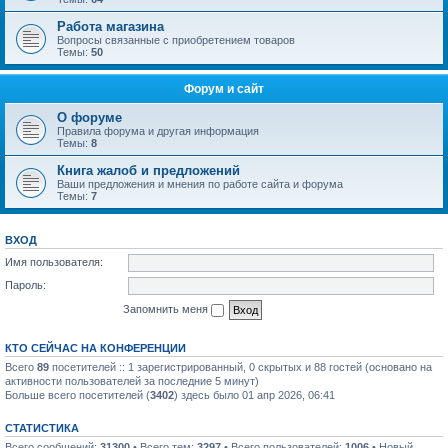
Работа магазина
Вопросы связанные с приобретением товаров
Темы:
50
Форум и сайт
О форуме
Правила форума и другая информация
Темы:
8
Книга жалоб и предложений
Ваши предложения и мнения по работе сайта и форума
Темы:
7
ВХОД
Имя пользователя:
Пароль:
Запомнить меня
КТО СЕЙЧАС НА КОНФЕРЕНЦИИ
Всего
89
посетителей :: 1 зарегистрированный, 0 скрытых и 88 гостей (основано на
активности пользователей за последние 5 минут)
Больше всего посетителей (
3402
) здесь было 01 апр 2026, 06:41
СТАТИСТИКА
Всего сообщений:
31300
• Всего тем:
3297
• Всего пользователей:
1006
• Новый