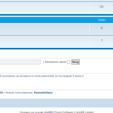
50
ТЕМЫ
8
7
|
Запомнить меня
ей (основано на активности пользователей за последние 5 минут)
06
• Новый пользователь:
KennethViace
Создано на основе
phpBB
® Forum Software © phpBB Limited