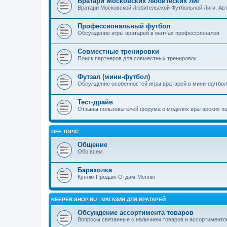
Вратари Московских любитеских лиг
Вратари Московской Любительской Футбольной Лиги, Авто
Профессиональный футбол
Обсуждение игры вратарей в матчах профессионалов
Совместные тренировки
Поиск партнеров для совместных тренировок
Футзал (мини-футбол)
Обсуждение особенностей игры вратарей в мини-футбо
Тест-драйв
Отзывы пользователей форума о моделях вратарских п
OFF TOPIC
Общение
Обо всем
Барахолка
Куплю-Продам-Отдам-Меняю
KEEPER-SHOP.RU - МАГАЗИН ДЛЯ ВРАТАРЕЙ
Обсуждение ассортимента товаров
Вопросы связанные с наличием товаров и ассортимент