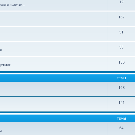
12
лиги и других...
167
51
55
ле
136
ерчаток
ТЕМЫ
168
141
ТЕМЫ
64
ом