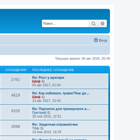
Поиск
Расширенный по
Вход
Текущее время: 06 авг 2026, 05:49
СООБЩЕНИЯ
ПОСЛЕДНЕЕ СООБЩЕНИЕ
Re: Рост у вратаря
2761
П
Шеф
е
04 авг 2017, 01:04
р
е
Re: Как избежать травм?Как до…
4819
й
П
Шеф
т
е
14 авг 2017, 15:43
и
р
к
е
Re: Перчатки для тренировок и…
6320
п
й
П
Григорий
о
т
е
30 ноя 2016, 22:51
с
и
р
л
к
е
Re: Защитная оправа/очки
е
2698
п
й
П
Tihiy
д
о
т
е
10 янв 2018, 16:29
н
с
и
р
е
л
к
е