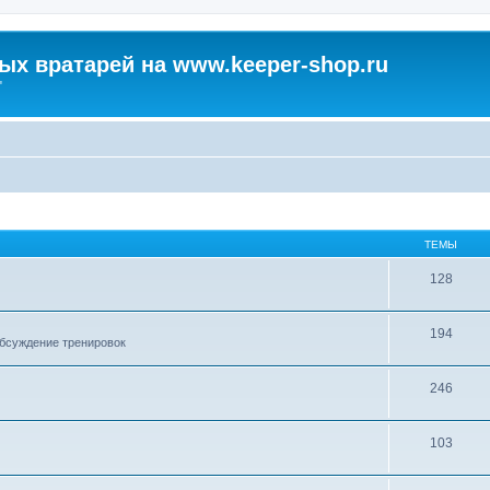
х вратарей на www.keeper-shop.ru
"
ТЕМЫ
128
194
обсуждение тренировок
246
103