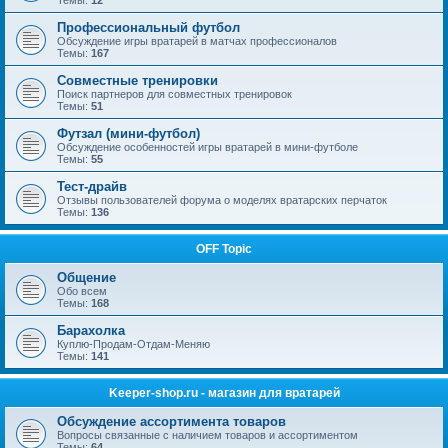
Темы:
12
Профессиональный футбол
Обсуждение игры вратарей в матчах профессионалов
Темы:
167
Совместные тренировки
Поиск партнеров для совместных тренировок
Темы:
51
Футзал (мини-футбол)
Обсуждение особенностей игры вратарей в мини-футболе
Темы:
55
Тест-драйв
Отзывы пользователей форума о моделях вратарских перчаток
Темы:
136
OFF Topic
Общение
Обо всем
Темы:
168
Барахолка
Куплю-Продам-Отдам-Меняю
Темы:
141
Keeper-shop.ru - магазин для вратарей
Обсуждение ассортимента товаров
Вопросы связанные с наличием товаров и ассортиментом
Темы:
64