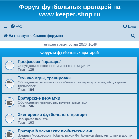
Форум футбольных вратарей на
www.keeper-shop.ru
FAQ
Вход
П
На главную
Список форумов
о
Текущее время: 06 авг 2026, 16:48
и
Форумы футбольных вратарей
с
Профессия "вратарь"
к
Обсуждение особенности игры на позиции №1
Темы:
128
Техника игры, тренировки
Обсуждение технических особенностей игры вратарей, обсуждение
тренировок
Темы:
194
Вратарские перчатки
Обсуждение главного инструмента вратаря
Темы:
246
Экипировка футбольного вратаря
Все кроме перчаток
Темы:
103
Вратари Московских любитеских лиг
Вратари Московской Любительской Футбольной Лиги, Автолиги и других...