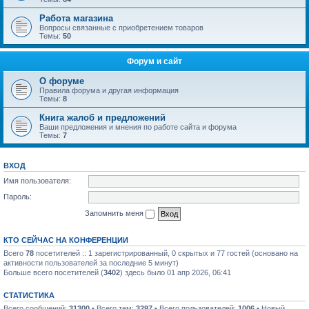
Работа магазина
Вопросы связанные с приобретением товаров
Темы:
50
Форум и сайт
О форуме
Правила форума и другая информация
Темы:
8
Книга жалоб и предложений
Ваши предложения и мнения по работе сайта и форума
Темы:
7
ВХОД
Имя пользователя:
Пароль:
Запомнить меня
КТО СЕЙЧАС НА КОНФЕРЕНЦИИ
Всего
78
посетителей :: 1 зарегистрированный, 0 скрытых и 77 гостей (основано на
активности пользователей за последние 5 минут)
Больше всего посетителей (
3402
) здесь было 01 апр 2026, 06:41
СТАТИСТИКА
Всего сообщений:
31300
• Всего тем:
3297
• Всего пользователей:
1006
• Новый