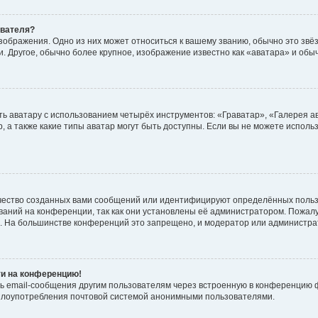
ователя?
зображения. Одно из них может относиться к вашему званию, обычно это звёзд
. Другое, обычно более крупное, изображение известно как «аватара» и обы
ь аватару с использованием четырёх инструментов: «Граватар», «Галерея а
, а также какие типы аватар могут быть доступны. Если вы не можете испол
чество созданных вами сообщений или идентифицируют определённых польз
аний на конференции, так как они установлены её администратором. Пожал
е. На большинстве конференций это запрещено, и модератор или администра
ти на конференцию!
ь email-сообщения другим пользователям через встроенную в конференцию ф
ь злоупотребления почтовой системой анонимными пользователями.