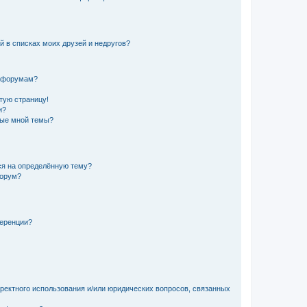
й в списках моих друзей и недругов?
и форумам?
стую страницу!
и?
ные мной темы?
ься на определённую тему?
форум?
ференции?
рректного использования и/или юридических вопросов, связанных