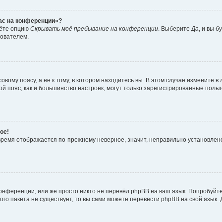
час на конференции»?
дёте опцию
Скрывать моё пребывание на конференции
. Выберите
Да
, и вы 
зователем.
вому поясу, а не к тому, в котором находитесь вы. В этом случае измените в 
овой пояс, как и большинство настроек, могут только зарегистрированные пол
ое!
о время отображается по-прежнему неверное, значит, неправильно установле
онференции, или же просто никто не перевёл phpBB на ваш язык. Попробуйт
вого пакета не существует, то вы сами можете перевести phpBB на свой язы