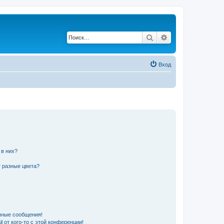
Поиск
Расширенный по
Вход
 в них?
 разные цвета?
чные сообщения!
 от кого-то с этой конференции!