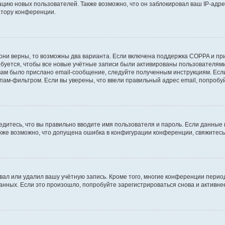
ию новых пользователей. Также возможно, что он заблокировал ваш IP-адре
атору конференции.
они верны, то возможны два варианта. Если включена поддержка COPPA и при 
уется, чтобы все новые учётные записи были активированы пользователями
ам было прислано email-сообщение, следуйте полученным инструкциям. Если
пам-фильтром. Если вы уверены, что ввели правильный адрес email, попробу
едитесь, что вы правильно вводите имя пользователя и пароль. Если данные
Также возможно, что допущена ошибка в конфигурации конференции, свяжитес
вал или удалил вашу учётную запись. Кроме того, многие конференции перио
ных. Если это произошло, попробуйте зарегистрироваться снова и активнее 