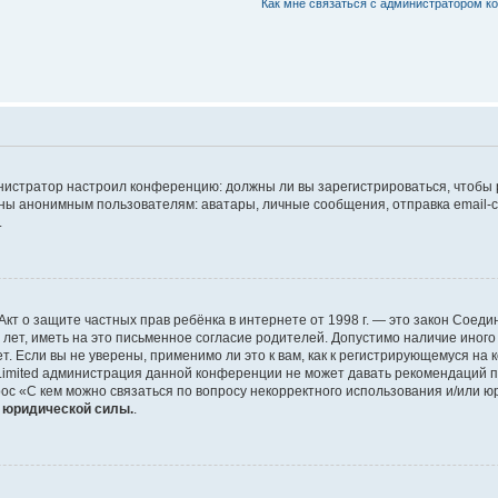
Как мне связаться с администратором 
дминистратор настроил конференцию: должны ли вы зарегистрироваться, чтобы
 анонимным пользователям: аватары, личные сообщения, отправка email-сооб
.
 или Акт о защите частных прав ребёнка в интернете от 1998 г. — это закон Со
т, иметь на это письменное согласие родителей. Допустимо наличие иного
 Если вы не уверены, применимо ли это к вам, как к регистрирующемуся на 
Limited администрация данной конференции не может давать рекомендаций 
ос «С кем можно связаться по вопросу некорректного использования и/или ю
т юридической силы.
.