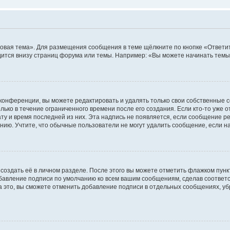
овая тема». Для размещения сообщения в теме щёлкните по кнопке «Ответит
ится внизу страниц форума или темы. Например: «Вы можете начинать темы»
конференции, вы можете редактировать и удалять только свои собственные 
ько в течение ограниченного времени после его создания. Если кто-то уже 
дату и время последней из них. Эта надпись не появляется, если сообщение 
ию. Учтите, что обычные пользователи не могут удалить сообщение, если на 
создать её в личном разделе. После этого вы можете отметить флажком пун
обавление подписи по умолчанию ко всем вашим сообщениям, сделав соотве
а это, вы сможете отменить добавление подписи в отдельных сообщениях, у