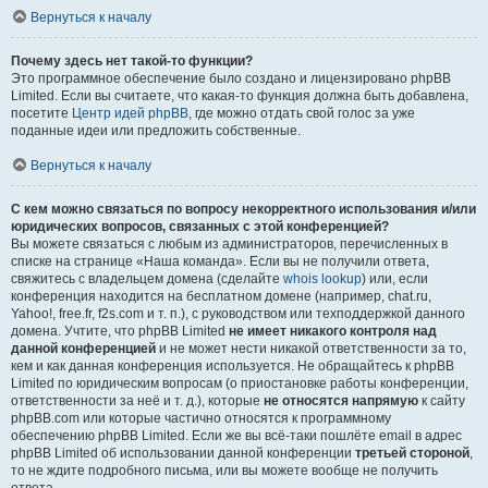
Вернуться к началу
Почему здесь нет такой-то функции?
Это программное обеспечение было создано и лицензировано phpBB
Limited. Если вы считаете, что какая-то функция должна быть добавлена,
посетите
Центр идей phpBB
, где можно отдать свой голос за уже
поданные идеи или предложить собственные.
Вернуться к началу
С кем можно связаться по вопросу некорректного использования и/или
юридических вопросов, связанных с этой конференцией?
Вы можете связаться с любым из администраторов, перечисленных в
списке на странице «Наша команда». Если вы не получили ответа,
свяжитесь с владельцем домена (сделайте
whois lookup
) или, если
конференция находится на бесплатном домене (например, chat.ru,
Yahoo!, free.fr, f2s.com и т. п.), с руководством или техподдержкой данного
домена. Учтите, что phpBB Limited
не имеет никакого контроля над
данной конференцией
и не может нести никакой ответственности за то,
кем и как данная конференция используется. Не обращайтесь к phpBB
Limited по юридическим вопросам (о приостановке работы конференции,
ответственности за неё и т. д.), которые
не относятся напрямую
к сайту
phpBB.com или которые частично относятся к программному
обеспечению phpBB Limited. Если же вы всё-таки пошлёте email в адрес
phpBB Limited об использовании данной конференции
третьей стороной
,
то не ждите подробного письма, или вы можете вообще не получить