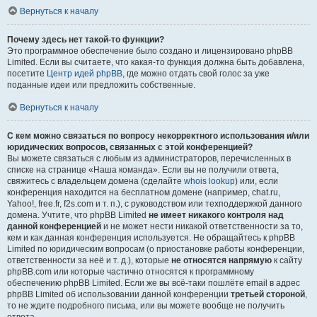
Вернуться к началу
Почему здесь нет такой-то функции?
Это программное обеспечение было создано и лицензировано phpBB
Limited. Если вы считаете, что какая-то функция должна быть добавлена,
посетите
Центр идей phpBB
, где можно отдать свой голос за уже
поданные идеи или предложить собственные.
Вернуться к началу
С кем можно связаться по вопросу некорректного использования и/или
юридических вопросов, связанных с этой конференцией?
Вы можете связаться с любым из администраторов, перечисленных в
списке на странице «Наша команда». Если вы не получили ответа,
свяжитесь с владельцем домена (сделайте
whois lookup
) или, если
конференция находится на бесплатном домене (например, chat.ru,
Yahoo!, free.fr, f2s.com и т. п.), с руководством или техподдержкой данного
домена. Учтите, что phpBB Limited
не имеет никакого контроля над
данной конференцией
и не может нести никакой ответственности за то,
кем и как данная конференция используется. Не обращайтесь к phpBB
Limited по юридическим вопросам (о приостановке работы конференции,
ответственности за неё и т. д.), которые
не относятся напрямую
к сайту
phpBB.com или которые частично относятся к программному
обеспечению phpBB Limited. Если же вы всё-таки пошлёте email в адрес
phpBB Limited об использовании данной конференции
третьей стороной
,
то не ждите подробного письма, или вы можете вообще не получить