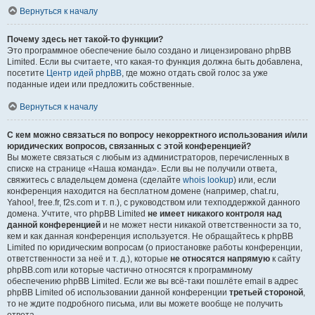
Вернуться к началу
Почему здесь нет такой-то функции?
Это программное обеспечение было создано и лицензировано phpBB
Limited. Если вы считаете, что какая-то функция должна быть добавлена,
посетите
Центр идей phpBB
, где можно отдать свой голос за уже
поданные идеи или предложить собственные.
Вернуться к началу
С кем можно связаться по вопросу некорректного использования и/или
юридических вопросов, связанных с этой конференцией?
Вы можете связаться с любым из администраторов, перечисленных в
списке на странице «Наша команда». Если вы не получили ответа,
свяжитесь с владельцем домена (сделайте
whois lookup
) или, если
конференция находится на бесплатном домене (например, chat.ru,
Yahoo!, free.fr, f2s.com и т. п.), с руководством или техподдержкой данного
домена. Учтите, что phpBB Limited
не имеет никакого контроля над
данной конференцией
и не может нести никакой ответственности за то,
кем и как данная конференция используется. Не обращайтесь к phpBB
Limited по юридическим вопросам (о приостановке работы конференции,
ответственности за неё и т. д.), которые
не относятся напрямую
к сайту
phpBB.com или которые частично относятся к программному
обеспечению phpBB Limited. Если же вы всё-таки пошлёте email в адрес
phpBB Limited об использовании данной конференции
третьей стороной
,
то не ждите подробного письма, или вы можете вообще не получить