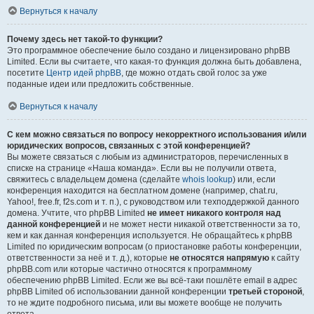
Вернуться к началу
Почему здесь нет такой-то функции?
Это программное обеспечение было создано и лицензировано phpBB
Limited. Если вы считаете, что какая-то функция должна быть добавлена,
посетите
Центр идей phpBB
, где можно отдать свой голос за уже
поданные идеи или предложить собственные.
Вернуться к началу
С кем можно связаться по вопросу некорректного использования и/или
юридических вопросов, связанных с этой конференцией?
Вы можете связаться с любым из администраторов, перечисленных в
списке на странице «Наша команда». Если вы не получили ответа,
свяжитесь с владельцем домена (сделайте
whois lookup
) или, если
конференция находится на бесплатном домене (например, chat.ru,
Yahoo!, free.fr, f2s.com и т. п.), с руководством или техподдержкой данного
домена. Учтите, что phpBB Limited
не имеет никакого контроля над
данной конференцией
и не может нести никакой ответственности за то,
кем и как данная конференция используется. Не обращайтесь к phpBB
Limited по юридическим вопросам (о приостановке работы конференции,
ответственности за неё и т. д.), которые
не относятся напрямую
к сайту
phpBB.com или которые частично относятся к программному
обеспечению phpBB Limited. Если же вы всё-таки пошлёте email в адрес
phpBB Limited об использовании данной конференции
третьей стороной
,
то не ждите подробного письма, или вы можете вообще не получить