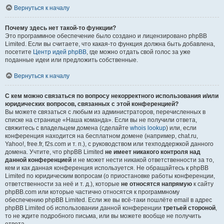
Вернуться к началу
Почему здесь нет такой-то функции?
Это программное обеспечение было создано и лицензировано phpBB
Limited. Если вы считаете, что какая-то функция должна быть добавлена,
посетите
Центр идей phpBB
, где можно отдать свой голос за уже
поданные идеи или предложить собственные.
Вернуться к началу
С кем можно связаться по вопросу некорректного использования и/или
юридических вопросов, связанных с этой конференцией?
Вы можете связаться с любым из администраторов, перечисленных в
списке на странице «Наша команда». Если вы не получили ответа,
свяжитесь с владельцем домена (сделайте
whois lookup
) или, если
конференция находится на бесплатном домене (например, chat.ru,
Yahoo!, free.fr, f2s.com и т. п.), с руководством или техподдержкой данного
домена. Учтите, что phpBB Limited
не имеет никакого контроля над
данной конференцией
и не может нести никакой ответственности за то,
кем и как данная конференция используется. Не обращайтесь к phpBB
Limited по юридическим вопросам (о приостановке работы конференции,
ответственности за неё и т. д.), которые
не относятся напрямую
к сайту
phpBB.com или которые частично относятся к программному
обеспечению phpBB Limited. Если же вы всё-таки пошлёте email в адрес
phpBB Limited об использовании данной конференции
третьей стороной
,
то не ждите подробного письма, или вы можете вообще не получить